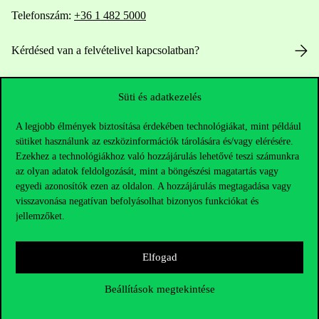
Telefonszám:
+36 1 482 5000
Kérdésed van a felvételivel kapcsolatban?
Oktatói elérhetőségek
Süti és adatkezelés
HUB jelenlegi hallgatóinknak
A legjobb élmények biztosítása érdekében technológiákat, mint például
sütiket használunk az eszközinformációk tárolására és/vagy elérésére.
Sajtó:
press@uni-corvinus.hu
Ezekhez a technológiákhoz való hozzájárulás lehetővé teszi számunkra
az olyan adatok feldolgozását, mint a böngészési magatartás vagy
egyedi azonosítók ezen az oldalon. A hozzájárulás megtagadása vagy
visszavonása negatívan befolyásolhat bizonyos funkciókat és
jellemzőket.
Elfogad
Hasznos linkek
Beállítások megtekintése