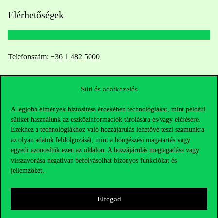
Elérhetőségek
Telefonszám:
+36 1 482 5000
Kérdésed van a felvételivel kapcsolatban?
Süti és adatkezelés
Oktatói elérhetőségek
A legjobb élmények biztosítása érdekében technológiákat, mint például
sütiket használunk az eszközinformációk tárolására és/vagy elérésére.
HUB jelenlegi hallgatóinknak
Ezekhez a technológiákhoz való hozzájárulás lehetővé teszi számunkra
az olyan adatok feldolgozását, mint a böngészési magatartás vagy
egyedi azonosítók ezen az oldalon. A hozzájárulás megtagadása vagy
Sajtó:
press@uni-corvinus.hu
visszavonása negatívan befolyásolhat bizonyos funkciókat és
jellemzőket.
Elfogad