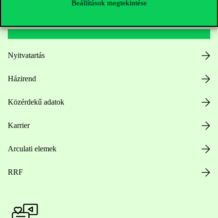
Beállítások megtekintése
Hasznos linkek
Nyitvatartás
Házirend
Közérdekű adatok
Karrier
Arculati elemek
RRF