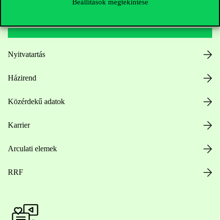
Beállítások megtekintése
Hasznos linkek
Nyitvatartás
Házirend
Közérdekű adatok
Karrier
Arculati elemek
RRF