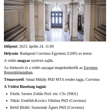
Időpont
: 2023. április 24. 11:00
Helyszín
: Budapesti Corvinus Egyetem; E2001-es terem
A védés
magyar
nyelven zajlik.
Az értekezés és a védés anyagai megtekinthetők az
Egyetem
Repozitóriumában
.
Témavezető
: Simai Mihály PhD MTA rendes tagja, Corvinus
A Védési Bizottság tagjai:
Elnök: Szenes Zoltán Prof. em. CSc (NKE)
Titkár: Endrődi-Kovács Viktória PhD (Corvinus)
Belső Bíráló: Szunomár Ágnes PhD (Corvinus)