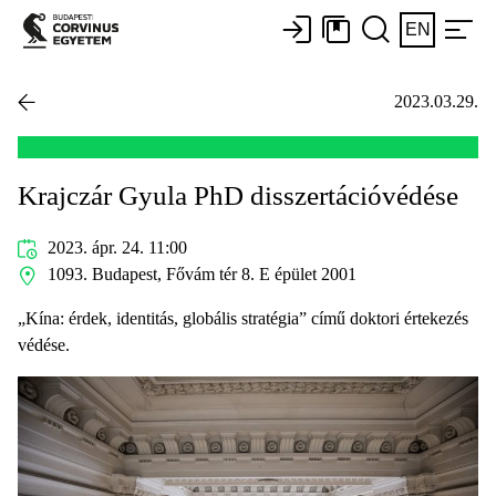
EN
2023.03.29.
Krajczár Gyula PhD disszertációvédése
2023. ápr. 24. 11:00
1093. Budapest, Fővám tér 8. E épület 2001
„Kína: érdek, identitás, globális stratégia” című doktori értekezés
védése.