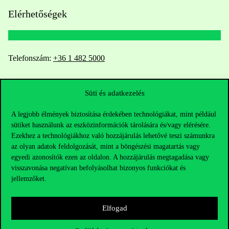
Elérhetőségek
Telefonszám:
+36 1 482 5000
Kérdésed van a felvételivel kapcsolatban?
Süti és adatkezelés
Oktatói elérhetőségek
A legjobb élmények biztosítása érdekében technológiákat, mint például
sütiket használunk az eszközinformációk tárolására és/vagy elérésére.
HUB jelenlegi hallgatóinknak
Ezekhez a technológiákhoz való hozzájárulás lehetővé teszi számunkra
az olyan adatok feldolgozását, mint a böngészési magatartás vagy
Sajtó:
press@uni-corvinus.hu
egyedi azonosítók ezen az oldalon. A hozzájárulás megtagadása vagy
visszavonása negatívan befolyásolhat bizonyos funkciókat és
jellemzőket.
Elfogad