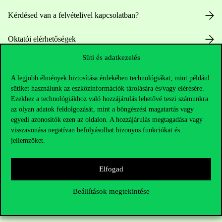
Kérdésed van a felvételivel kapcsolatban?
Oktatói elérhetőségek
Süti és adatkezelés
HUB jelenlegi hallgatóinknak
A legjobb élmények biztosítása érdekében technológiákat, mint például
Sajtó:
press@uni-corvinus.hu
sütiket használunk az eszközinformációk tárolására és/vagy elérésére.
Ezekhez a technológiákhoz való hozzájárulás lehetővé teszi számunkra
az olyan adatok feldolgozását, mint a böngészési magatartás vagy
egyedi azonosítók ezen az oldalon. A hozzájárulás megtagadása vagy
visszavonása negatívan befolyásolhat bizonyos funkciókat és
jellemzőket.
Hasznos linkek
Elfogad
Beállítások megtekintése
Nyitvatartás