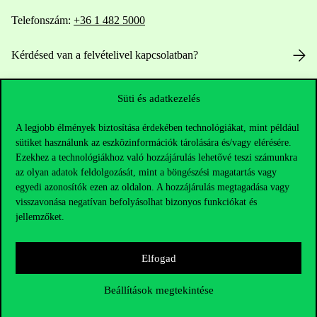
Telefonszám:
+36 1 482 5000
Kérdésed van a felvételivel kapcsolatban?
Oktatói elérhetőségek
Süti és adatkezelés
HUB jelenlegi hallgatóinknak
A legjobb élmények biztosítása érdekében technológiákat, mint például
sütiket használunk az eszközinformációk tárolására és/vagy elérésére.
Sajtó:
press@uni-corvinus.hu
Ezekhez a technológiákhoz való hozzájárulás lehetővé teszi számunkra
az olyan adatok feldolgozását, mint a böngészési magatartás vagy
egyedi azonosítók ezen az oldalon. A hozzájárulás megtagadása vagy
visszavonása negatívan befolyásolhat bizonyos funkciókat és
jellemzőket.
Elfogad
Hasznos linkek
Beállítások megtekintése