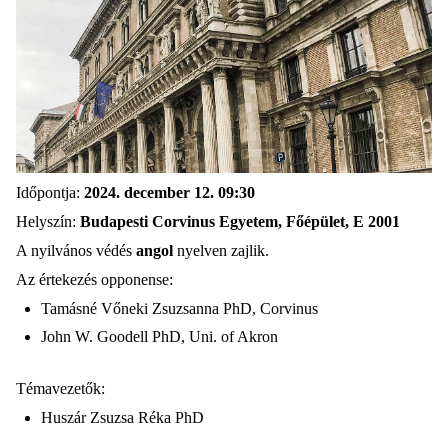
Időpontja:
2024. december 12. 09:30
Helyszín:
Budapesti Corvinus Egyetem, Főépület, E 2001
A nyilvános védés
angol
nyelven zajlik.
Az értekezés opponense:
Tamásné Vőneki Zsuzsanna PhD, Corvinus
John W. Goodell PhD, Uni. of Akron
Témavezetők:
Huszár Zsuzsa Réka PhD