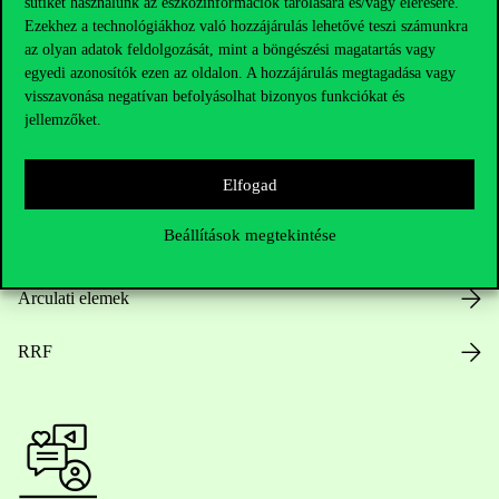
sütiket használunk az eszközinformációk tárolására és/vagy elérésére.
Ezekhez a technológiákhoz való hozzájárulás lehetővé teszi számunkra
az olyan adatok feldolgozását, mint a böngészési magatartás vagy
egyedi azonosítók ezen az oldalon. A hozzájárulás megtagadása vagy
Nyitvatartás
visszavonása negatívan befolyásolhat bizonyos funkciókat és
jellemzőket.
Házirend
Elfogad
Közérdekű adatok
Beállítások megtekintése
Karrier
Arculati elemek
RRF