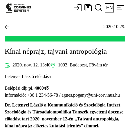
EN
2020.10.29.
Kínai néprajz, tajvani antropológia
2020. nov. 12. 13:40
1093. Budapest, Fővám tér
Letenyei László előadása
Belépési díj:
pl. 4000/fő
Információ:
+36 1 234-56-78
/
agnes.pogany@uni-corvinus.hu
Dr. Letenyei László a
Kommunikáció és Szociológia Intézet
Szociológia és Társadalompolitika Tanszék
egyetemi docense
előadást tart 2020. november 12-én „Tajvani antropológia,
kínai néprajz: előzetes kutatási jelentés” címmel.