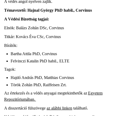
A védés angol nyelven zajlik.
Témavezető: Hajnal György PhD habil., Corvinus
A Védési Bizottság tagjai:
Elnök: Balázs Zoltán DSc, Corvinus
Titkár: Kovács Éva CSc, Corvinus
Bírálók:
Bartha Attila PhD, Corvinus
Felvinczi Katalin PhD habil., ELTE
Tagok:
Hajdó András PhD, Matthias Corvinus
Török Zoltán PhD, Raiffeisen Zrt.
Az értekezés és a védés anyagai megtekinthetők az
Egyetem
Repozitóriumában.
A disszertáció fülszövege
az alábbi linken
található.