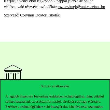
Kérjük, a védés előtt legkésőbb 2 nappal jelezze az online
védésen való részvételi szándékát:
eszter.viragh@uni-corvinus.hu
Szervező:
Corvinus Doktori Iskolák
Süti és adatkezelés
Elérhetőségek
A legjobb élmények biztosítása érdekében technológiákat, mint például
sütiket használunk az eszközinformációk tárolására és/vagy elérésére.
Ezekhez a technológiákhoz való hozzájárulás lehetővé teszi számunkra