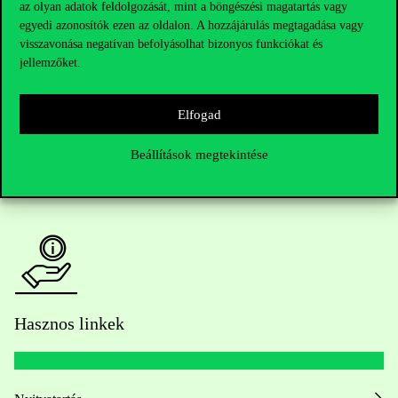
Telefonszám:
+36 1 482 5000
az olyan adatok feldolgozását, mint a böngészési magatartás vagy
egyedi azonosítók ezen az oldalon. A hozzájárulás megtagadása vagy
visszavonása negatívan befolyásolhat bizonyos funkciókat és
Kérdésed van a felvételivel kapcsolatban?
jellemzőket.
Oktatói elérhetőségek
Elfogad
HUB jelenlegi hallgatóinknak
Beállítások megtekintése
Sajtó:
press@uni-corvinus.hu
Hasznos linkek