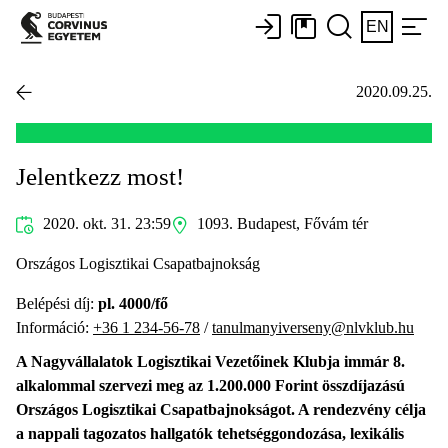
EN
2020.09.25.
Jelentkezz most!
2020. okt. 31. 23:59
1093. Budapest, Fővám tér
Országos Logisztikai Csapatbajnokság
Belépési díj:
pl. 4000/fő
Információ:
+36 1 234-56-78
/
tanulmanyiverseny@nlvklub.hu
A Nagyvállalatok Logisztikai Vezetőinek Klubja immár 8.
alkalommal szervezi meg az 1.200.000 Forint összdíjazású
Országos Logisztikai Csapatbajnokságot. A rendezvény célja
a nappali tagozatos hallgatók tehetséggondozása, lexikális