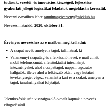
tudásuk, vezetői- és innovációs készségeik fejlesztése
gyakorlati jellegű logisztikai feladatok megoldásán keresztül.
Nevezni e-mailben lehet:
tanulmanyiverseny@nlvklub.hu
Nevezési határidő:
2020. október 31.
Érvényes nevezéshez az e-mailben meg kell adni:
A csapat nevét, amelyet a tagok találhatnak ki
Valamennyi csapattag és a felkészítő nevét, e-mail címét,
mobil telefonszámát, a felsőoktatási intézményt,
intézményeket, ahol a csapattagok nappali tagozatos
hallgatók, illetve ahol a felkészítő oktat, vagy kutatási
tevékenységet végez, valamint a kart és a szakot, amelyen a
tagok tanulmányaikat folytatják
Jelentkezésük után visszaigazoló e-mailt kapnak a nevezés
elfogadásáról.