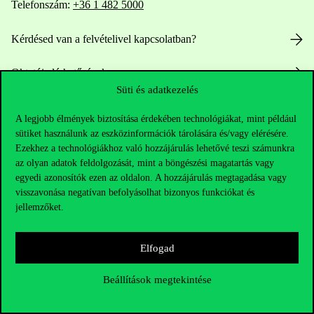
Telefonszám:
+36 1 482 5000
Kérdésed van a felvételivel kapcsolatban?
Oktatói elérhetőségek
Süti és adatkezelés
HUB jelenlegi hallgatóinknak
A legjobb élmények biztosítása érdekében technológiákat, mint például
sütiket használunk az eszközinformációk tárolására és/vagy elérésére.
Sajtó:
press@uni-corvinus.hu
Ezekhez a technológiákhoz való hozzájárulás lehetővé teszi számunkra
az olyan adatok feldolgozását, mint a böngészési magatartás vagy
egyedi azonosítók ezen az oldalon. A hozzájárulás megtagadása vagy
visszavonása negatívan befolyásolhat bizonyos funkciókat és
jellemzőket.
Elfogad
Hasznos linkek
Beállítások megtekintése