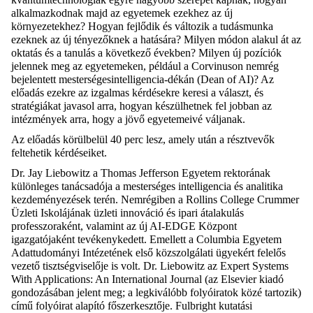
alkalmazkodnak majd az egyetemek ezekhez az új
környezetekhez? Hogyan fejlődik és változik a tudásmunka
ezeknek az új tényezőknek a hatására? Milyen módon alakul át az
oktatás és a tanulás a következő években? Milyen új pozíciók
jelennek meg az egyetemeken, például a Corvinuson nemrég
bejelentett mesterségesintelligencia-dékán (Dean of AI)? Az
előadás ezekre az izgalmas kérdésekre keresi a választ, és
stratégiákat javasol arra, hogyan készülhetnek fel jobban az
intézmények arra, hogy a jövő egyetemeivé váljanak.
Az előadás körülbelül 40 perc lesz, amely után a résztvevők
feltehetik kérdéseiket.
Dr. Jay Liebowitz a Thomas Jefferson Egyetem rektorának
különleges tanácsadója a mesterséges intelligencia és analitika
kezdeményezések terén. Nemrégiben a Rollins College Crummer
Üzleti Iskolájának üzleti innováció és ipari átalakulás
professzoraként, valamint az új AI-EDGE Központ
igazgatójaként tevékenykedett. Emellett a Columbia Egyetem
Adattudományi Intézetének első közszolgálati ügyekért felelős
vezető tisztségviselője is volt. Dr. Liebowitz az Expert Systems
With Applications: An International Journal (az Elsevier kiadó
gondozásában jelent meg; a legkiválóbb folyóiratok közé tartozik)
című folyóirat alapító főszerkesztője. Fulbright kutatási