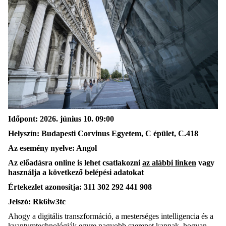
Időpont: 2026. június 10. 09:00
Helyszín: Budapesti Corvinus Egyetem, C épület, C.418
Az esemény nyelve: Angol
Az előadásra online is lehet csatlakozni
az alábbi linken
vagy
használja a következő belépési adatokat
Értekezlet azonosítja: 311 302 292 441 908
Jelszó: Rk6iw3tc
Ahogy a digitális transzformáció, a mesterséges intelligencia és a
kvantumtechnológiák egyre nagyobb szerepet kapnak, hogyan