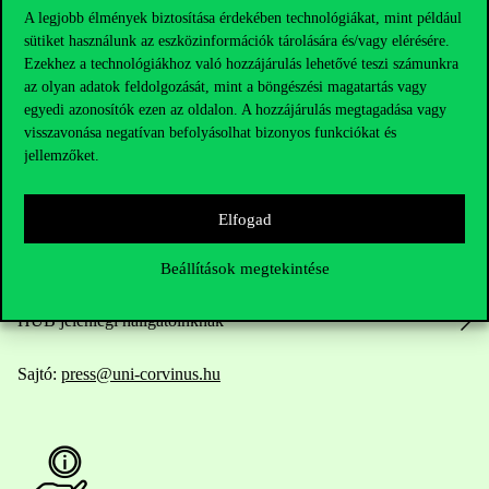
A legjobb élmények biztosítása érdekében technológiákat, mint például
sütiket használunk az eszközinformációk tárolására és/vagy elérésére.
Ezekhez a technológiákhoz való hozzájárulás lehetővé teszi számunkra
Elérhetőségek
az olyan adatok feldolgozását, mint a böngészési magatartás vagy
egyedi azonosítók ezen az oldalon. A hozzájárulás megtagadása vagy
visszavonása negatívan befolyásolhat bizonyos funkciókat és
jellemzőket.
Telefonszám:
+36 1 482 5000
Kérdésed van a felvételivel kapcsolatban?
Elfogad
Oktatói elérhetőségek
Beállítások megtekintése
HUB jelenlegi hallgatóinknak
Sajtó:
press@uni-corvinus.hu