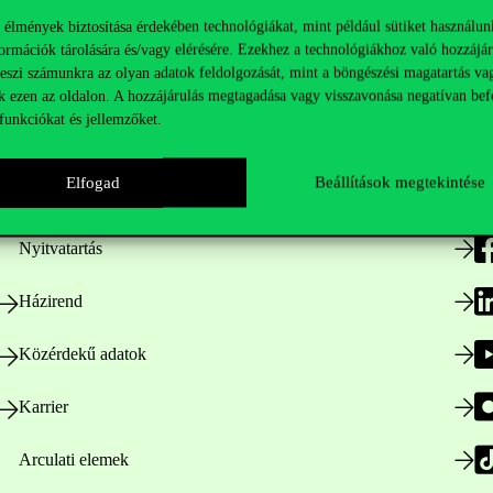
 élmények biztosítása érdekében technológiákat, mint például sütiket használun
ormációk tárolására és/vagy elérésére. Ezekhez a technológiákhoz való hozzájár
teszi számunkra az olyan adatok feldolgozását, mint a böngészési magatartás va
k ezen az oldalon. A hozzájárulás megtagadása vagy visszavonása negatívan bef
funkciókat és jellemzőket.
Hasznos linkek
K
Elfogad
Beállítások megtekintése
Nyitvatartás
Házirend
Közérdekű adatok
Karrier
Arculati elemek