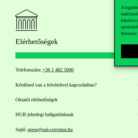
A legjobb
eszközinf
lehetővé 
azonosító
bizonyos 
Elérhetőségek
Telefonszám:
+36 1 482 5000
Kérdésed van a felvételivel kapcsolatban?
Oktatói elérhetőségek
HUB jelenlegi hallgatóinknak
Sajtó:
press@uni-corvinus.hu