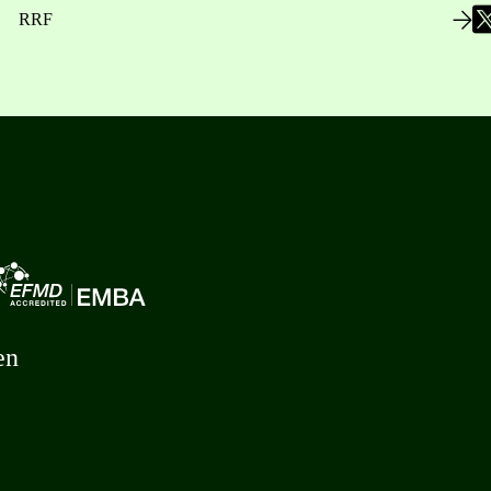
RRF
en