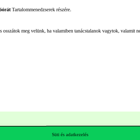
dóórát
Tartalommenedzserek részére.
 és osszátok meg velünk, ha valamiben tanácstalanok vagytok, valamit
Süti és adatkezelés