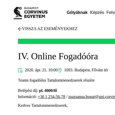
Gólyáknak
Képzés
Felv
VISSZA AZ ESEMÉNYEKHEZ
IV. Online Fogadóóra
2020. ápr. 21. 10:00
1093. Budapest, Fővám tér
Teams fogadóóra Tartalommenedzserek részére
Belépési díj:
pl. 4000/fő
Információ:
+36 1 234-56-78
/
zsuzsanna.bugar@uni-corvi
Kedves Tartalommenedzserek,