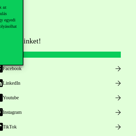
k az
ulás
gy egyedi
olyásolhat
övess minket!
Facebook
LinkedIn
Youtube
Instagram
TikTok