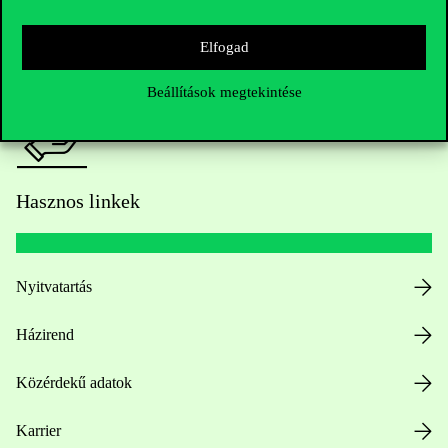
Sajtó:
press@uni-corvinus.hu
Elfogad
Beállítások megtekintése
Hasznos linkek
Nyitvatartás
Házirend
Közérdekű adatok
Karrier