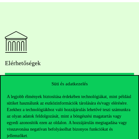
Elérhetőségek
Süti és adatkezelés
Telefonszám:
+36 1 482 5000
A legjobb élmények biztosítása érdekében technológiákat, mint például
sütiket használunk az eszközinformációk tárolására és/vagy elérésére.
Kérdésed van a felvételivel kapcsolatban?
Ezekhez a technológiákhoz való hozzájárulás lehetővé teszi számunkra
az olyan adatok feldolgozását, mint a böngészési magatartás vagy
Oktatói elérhetőségek
egyedi azonosítók ezen az oldalon. A hozzájárulás megtagadása vagy
visszavonása negatívan befolyásolhat bizonyos funkciókat és
HUB jelenlegi hallgatóinknak
jellemzőket.