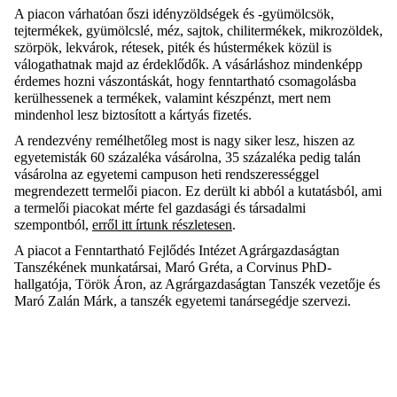
A piacon várhatóan őszi idényzöldségek és -gyümölcsök,
tejtermékek, gyümölcslé, méz, sajtok, chilitermékek, mikrozöldek,
szörpök, lekvárok, rétesek, piték és hústermékek közül is
válogathatnak majd az érdeklődők. A vásárláshoz mindenképp
érdemes hozni vászontáskát, hogy fenntartható csomagolásba
kerülhessenek a termékek, valamint készpénzt, mert nem
mindenhol lesz biztosított a kártyás fizetés.
A rendezvény remélhetőleg most is nagy siker lesz, hiszen az
egyetemisták 60 százaléka vásárolna, 35 százaléka pedig talán
vásárolna az egyetemi campuson heti rendszerességgel
megrendezett termelői piacon. Ez derült ki abból a kutatásból, ami
a termelői piacokat mérte fel gazdasági és társadalmi
szempontból,
erről itt írtunk részletesen
.
A piacot a Fenntartható Fejlődés Intézet Agrárgazdaságtan
Tanszékének munkatársai, Maró Gréta, a Corvinus PhD-
hallgatója, Török Áron, az Agrárgazdaságtan Tanszék vezetője és
Maró Zalán Márk, a tanszék egyetemi tanársegédje szervezi.