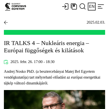
EN
2025.02.03.
IR TALKS 4 – Nukleáris energia –
Európai függőségek és kilátások
2025. febr. 26. 17:00 - 18:30
Andrej Nosko PhD. (a besztercebányai Matej Bel Egyetem
vendégkutatója) tart mélyreható előadást az európai energetikai
tájkép változó dinamikájáról.