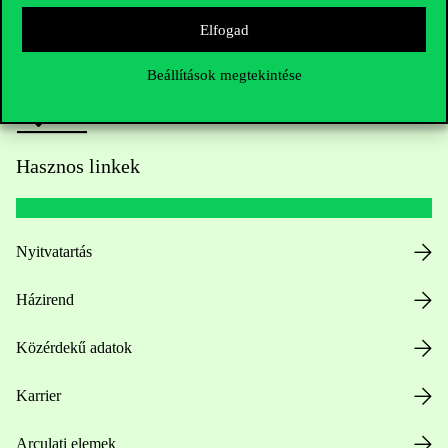
Sajtó:
press@uni-corvinus.hu
Elfogad
Beállítások megtekintése
Hasznos linkek
Nyitvatartás
Házirend
Közérdekű adatok
Karrier
Arculati elemek