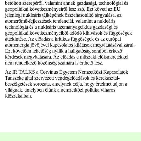
betöltött szerepéről,
valamint annak gazdasági, technológiai és
geopolitikai következményeiről lesz szó. Ezt követi az EU
jelenlegi nukleáris tájképének összehasonlító tárgyalása, az
atomerőmű-fejlesztések tendenciái, valamint a nukleáris
technológia és a nukleáris üzemanyagciklus gazdasági és
geopolitikai következményeiből adódó kihívások és függőségek
áttekintése. Az előadás a kritikus függőségek és az európai
atomenergia jövőjével kapcsolatos kilátások megvitatásával zárul.
Ezt követően lehetőség nyílik a hallgatóság soraibó
l érkező
kérdések megvitatására. Az előadás a műszaki előismeretekkel
nem rendelkező közönség számára is érthető lesz.
Az IR TALKS a Corvinus Egyetem Nemzetközi Kapcsolatok
Tanszéke által szervezett vendégelőadások és kerekasztal-
beszélgetések sorozata, amelynek célja, hogy értelmet adjon a
világnak, amelyben élünk a nemzetközi politika viharos
időszakaiban.