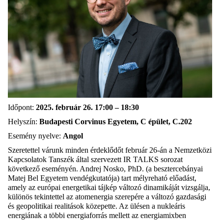
Időpont:
2025. február 26. 17:00 – 18:30
Helyszín:
Budapesti Corvinus Egyetem, C épület, C.202
Esemény nyelve:
Angol
Szeretettel várunk minden érdeklődőt február 26-án a Nemzetközi
Kapcsolatok Tanszék által szervezett IR TALKS sorozat
következő eseményén. Andrej Nosko, PhD. (a besztercebányai
Matej Bel Egyetem vendégkutatója) tart mélyreható előadást,
amely az európai energetikai tájkép változó dinamikáját vizsgálja,
különös tekintettel az atomenergia szerepére a változó gazdasági
és geopolitikai realitások közepette. Az ülésen a nukleáris
energiának a többi energiaforrás mellett az energiamixben