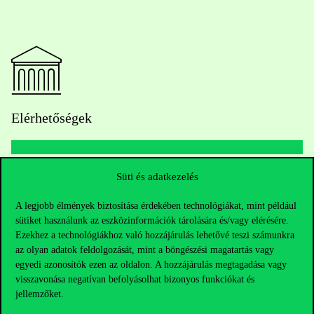
Elérhetőségek
Süti és adatkezelés
Telefonszám:
+36 1 482 5000
A legjobb élmények biztosítása érdekében technológiákat, mint például
Kérdésed van a felvételivel kapcsolatban?
sütiket használunk az eszközinformációk tárolására és/vagy elérésére.
Ezekhez a technológiákhoz való hozzájárulás lehetővé teszi számunkra
Oktatói elérhetőségek
az olyan adatok feldolgozását, mint a böngészési magatartás vagy
egyedi azonosítók ezen az oldalon. A hozzájárulás megtagadása vagy
visszavonása negatívan befolyásolhat bizonyos funkciókat és
HUB jelenlegi hallgatóinknak
jellemzőket.