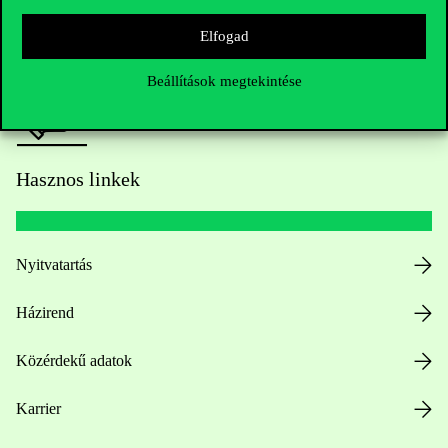
Sajtó:
press@uni-corvinus.hu
Elfogad
Beállítások megtekintése
Hasznos linkek
Nyitvatartás
Házirend
Közérdekű adatok
Karrier