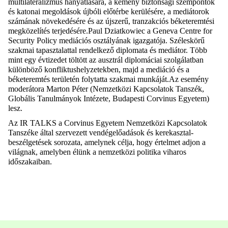
multilateralizmus
hanyatlására, a kemény biztonsági szempontok
és katonai megoldások újbóli előtérbe kerülésére, a mediátorok
számának növekedésére és az újszerű, tranzakciós béketeremtési
megközelítés
terjedésére.Paul
Dziatkowiec
a
Geneva
Centre
for
Security
Policy
mediációs
osztályának igazgatója. Széleskörű
szakmai tapasztalattal rendelkező diplomata és mediátor. Több
mint egy évtizedet töltött az ausztrál diplomáciai szolgálatban
különböző konfliktushelyzetekben, majd a mediáció és a
béketeremtés területén folytatta szakmai
munkáját.Az
esemény
moderátora Marton Péter (Nemzetközi Kapcsolatok Tanszék,
Globális Tanulmányok Intézete, Budapesti Corvinus Egyetem)
lesz.
Az IR TALKS a Corvinus Egyetem Nemzetközi Kapcsolatok
Tanszéke által szervezett vendégelőadások és kerekasztal-
beszélgetések sorozata, amelynek célja, hogy értelmet adjon a
világnak, amelyben élünk a nemzetközi politika viharos
időszakaiban.