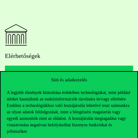
Elérhetőségek
Süti és adatkezelés
Telefonszám:
+36 1 482 5000
A legjobb élmények biztosítása érdekében technológiákat, mint például
Kérdésed van a felvételivel kapcsolatban?
sütiket használunk az eszközinformációk tárolására és/vagy elérésére.
Ezekhez a technológiákhoz való hozzájárulás lehetővé teszi számunkra
az olyan adatok feldolgozását, mint a böngészési magatartás vagy
Oktatói elérhetőségek
egyedi azonosítók ezen az oldalon. A hozzájárulás megtagadása vagy
visszavonása negatívan befolyásolhat bizonyos funkciókat és
HUB jelenlegi hallgatóinknak
jellemzőket.