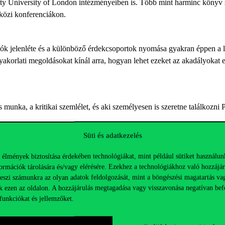
ty University of London intézményeiben is. Több mint harminc könyv sz
közi konferenciákon.
dók jelenléte és a különböző érdekcsoportok nyomása gyakran éppen a l
akorlati megoldásokat kínál arra, hogyan lehet ezeket az akadályokat elt
s munka, a kritikai
szemlélet, és aki személyesen is szeretne találkozni 
Süti és adatkezelés
 élmények biztosítása érdekében technológiákat, mint például sütiket használun
ormációk tárolására és/vagy elérésére. Ezekhez a technológiákhoz való hozzájár
teszi számunkra az olyan adatok feldolgozását, mint a böngészési magatartás va
k ezen az oldalon. A hozzájárulás megtagadása vagy visszavonása negatívan bef
funkciókat és jellemzőket.