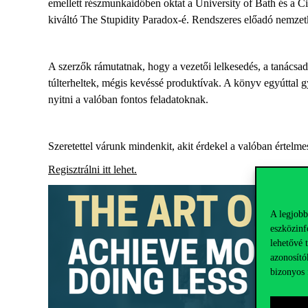
emellett részmunkaidőben oktat a University of
Bath
és a Ci
kiváltó
The
Stupidity
Paradox-é. R
endszeres előadó nemzet
A szerzők r
ámutatnak, hogy a vezetői lelkesedés, a tanácsa
túlterheltek, mégis kevéssé produktívak.
A könyv egyúttal gy
nyitni a valóban fontos feladatoknak.
Szeretettel várunk mindenkit, akit érdekel a valóban értelme
Regisztrálni itt lehet.
A legjobb
eszközinf
lehetővé 
azonosító
bizonyos 