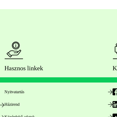
Hasznos linkek
K
Nyitvatartás
Házirend
Közérdekű adatok