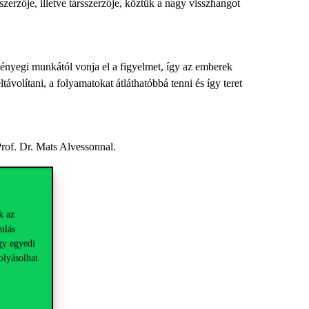
erzője, illetve társszerzője, köztük a nagy visszhangot
ényegi munkától vonja el a figyelmet, így az emberek
ávolítani, a folyamatokat átláthatóbbá tenni és így teret
Prof. Dr.
Mats
Alvessonnal
.
k az
ulás
gy egyedi
olyásolhat