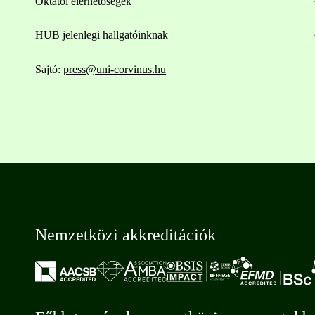
Oktatói elérhetőségek
HUB jelenlegi hallgatóinknak
Sajtó:
press@uni-corvinus.hu
Nemzetközi akkreditációk