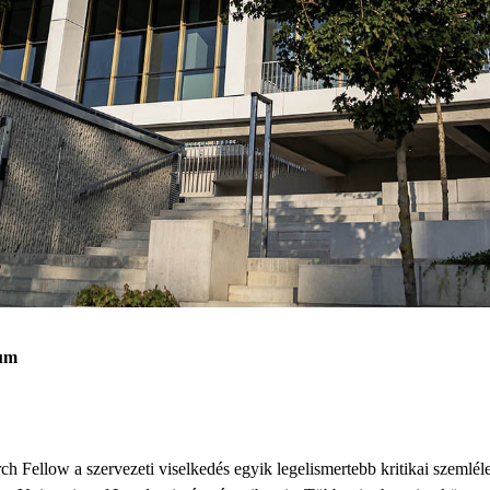
ium
rch Fellow
a szervezeti viselkedés egyik legelismertebb
kritikai szemlél