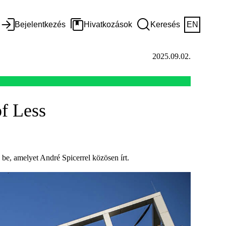
Bejelentkezés
Hivatkozások
Keresés
EN
2025.09.02.
of Less
be, amelyet André Spicerrel közösen írt.