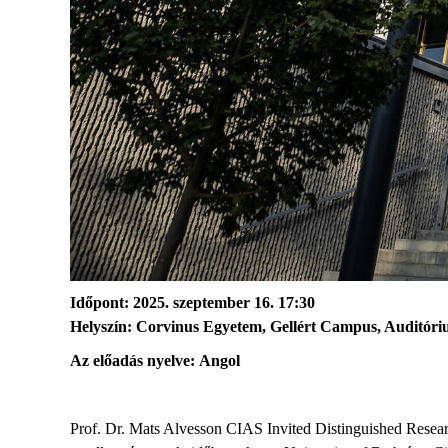
Időpont: 2025. szeptember 16. 1
7:30
Helyszín: Corvinus Egyetem, Gellért Campus, Auditór
Az előadás nyelve:
A
ngol
Prof. Dr.
Mats
Alvesson
CIAS Invited Distinguished Resea