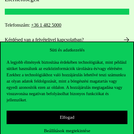
Telefonszám:
+36 1 482 5000
Kérdésed van a felvételivel kapcsolatban?
Süti és adatkezelés
Oktatói elérhetőségek
A legjobb élmények biztosítása érdekében technológiákat, mint például
HUB jelenlegi hallgatóinknak
sütiket használunk az eszközinformációk tárolására és/vagy elérésére.
Ezekhez a technológiákhoz való hozzájárulás lehetővé teszi számunkra
az olyan adatok feldolgozását, mint a böngészési magatartás vagy
Sajtó:
press@uni-corvinus.hu
egyedi azonosítók ezen az oldalon. A hozzájárulás megtagadása vagy
visszavonása negatívan befolyásolhat bizonyos funkciókat és
jellemzőket.
Elfogad
Beállítások megtekintése
Hasznos linkek