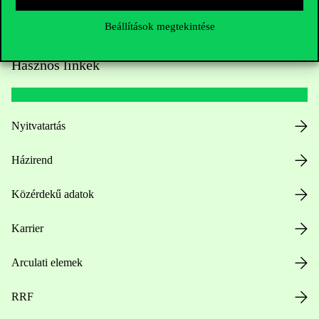
Beállítások megtekintése
Hasznos linkek
Nyitvatartás
Házirend
Közérdekű adatok
Karrier
Arculati elemek
RRF