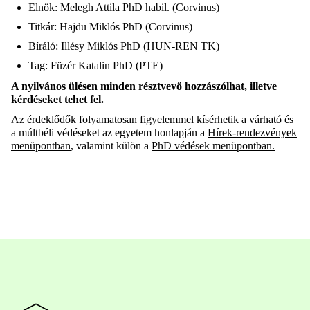
Elnök
: Melegh Attila PhD
habil
. (Corvinus)
Titkár
: Hajdu Miklós PhD (Corvinus)
Bíráló
: Illésy Miklós PhD (HUN-REN TK)
Tag: Füzér Katalin PhD (PTE)
A nyilvános ülésen minden résztvevő hozzászólhat, illetve
kérdéseket tehet fel.
Az érdeklődők folyamatosan figyelemmel kísérhetik a várható és
a múltbéli védéseket az egyetem honlapján a
Hírek-rendezvények
menüpontban
, valamint külön a
PhD védések menüpontban.