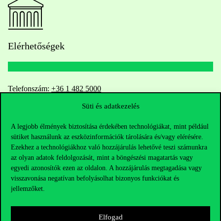
Elérhetőségek
Telefonszám:
+36 1 482 5000
Süti és adatkezelés
Kérdésed van a felvételivel kapcsolatban?
A legjobb élmények biztosítása érdekében technológiákat, mint például
Oktatói elérhetőségek
sütiket használunk az eszközinformációk tárolására és/vagy elérésére.
Ezekhez a technológiákhoz való hozzájárulás lehetővé teszi számunkra
az olyan adatok feldolgozását, mint a böngészési magatartás vagy
HUB jelenlegi hallgatóinknak
egyedi azonosítók ezen az oldalon. A hozzájárulás megtagadása vagy
visszavonása negatívan befolyásolhat bizonyos funkciókat és
Sajtó:
press@uni-corvinus.hu
jellemzőket.
Elfogad