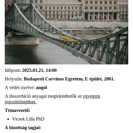
I
dőpont
:
2025.01.21. 14
:
00
Helyszín
:
Budapesti Corvinus Egyetem
, E épület, 2001
.
A
védés
nyelve
:
angol
A
disszertáció
anyagai
megtekinthetők
az
egyetemi
repozitóriumban
.
Témavezető
:
Vicsek Lilla PhD
A
bizottság
tagjai
: