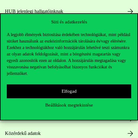
HUB jelenlegi hallgatóinknak
Süti és adatkezelés
Sajtó:
press@uni-corvinus.hu
A legjobb élmények biztosítása érdekében technológiákat, mint például
sütiket használunk az eszközinformációk tárolására és/vagy elérésére.
Ezekhez a technológiákhoz való hozzájárulás lehetővé teszi számunkra
az olyan adatok feldolgozását, mint a böngészési magatartás vagy
egyedi azonosítók ezen az oldalon. A hozzájárulás megtagadása vagy
visszavonása negatívan befolyásolhat bizonyos funkciókat és
jellemzőket.
Hasznos linkek
Elfogad
Nyitvatartás
Beállítások megtekintése
Házirend
Közérdekű adatok