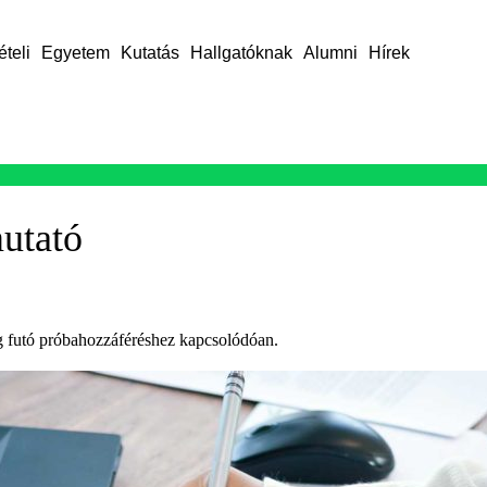
ételi
Egyetem
Kutatás
Hallgatóknak
Alumni
Hírek
mutató
eg futó próbahozzáféréshez kapcsolódóan.