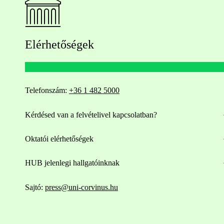
Elérhetőségek
Telefonszám:
+36 1 482 5000
Kérdésed van a felvételivel kapcsolatban?
Oktatói elérhetőségek
HUB jelenlegi hallgatóinknak
Sajtó:
press@uni-corvinus.hu