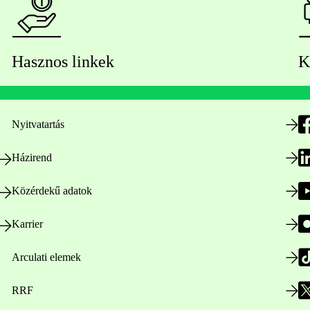
Hasznos linkek
K
Nyitvatartás
Házirend
Közérdekű adatok
Karrier
Arculati elemek
RRF