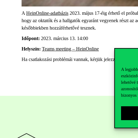
A
HeinOnline-adatbázis
2023. május 17-éig érhető el próba
hogy az oktatók és a hallgatók egyaránt vegyenek részt az ad
későbbiekben hozzáférhetővé tesznek.
Időpont:
2023. március 13. 14:00
Helyszín:
Teams meeting – HeinOnline
Ha csatlakozási problémái vannak, kérjük jelezze röviddel a
A legjobb
eszközinf
lehetővé 
azonosító
bizonyos 