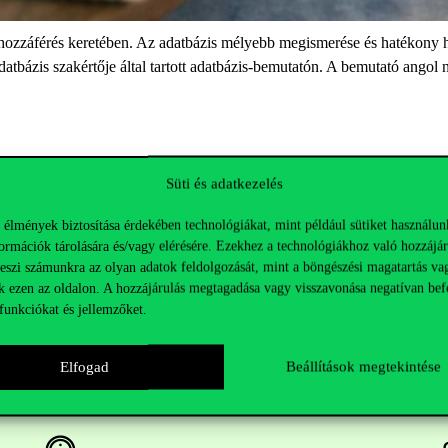
hozzáférés keretében. Az adatbázis mélyebb megismerése és hatékony h
atbázis szakértője által tartott adatbázis-bemutatón. A bemutató angol n
Süti és adatkezelés
 webinar kezdete előtt a
szolg@uni-corvinus.hu
címen.
 élmények biztosítása érdekében technológiákat, mint például sütiket használun
ormációk tárolására és/vagy elérésére. Ezekhez a technológiákhoz való hozzájár
teszi számunkra az olyan adatok feldolgozását, mint a böngészési magatartás va
k ezen az oldalon. A hozzájárulás megtagadása vagy visszavonása negatívan bef
funkciókat és jellemzőket.
Elfogad
Beállítások megtekintése