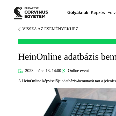
Gólyáknak
Képzés
Felv
VISSZA AZ ESEMÉNYEKHEZ
HeinOnline adatbázis be
2023. márc. 13. 14:00
Online event
A HeinOnline képviselője adatbázis-bemutatót tart a jelenl