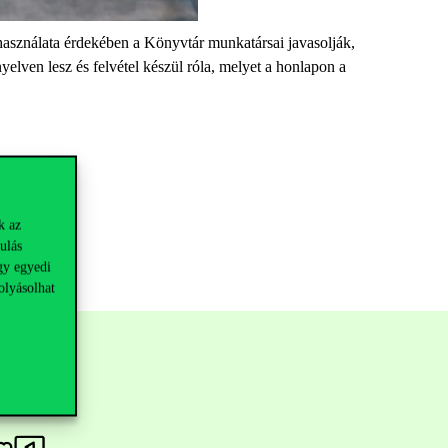
asználata érdekében a Könyvtár munkatársai javasolják,
yelven lesz és felvétel készül róla, melyet a honlapon a
k az
ulás
gy egyedi
olyásolhat