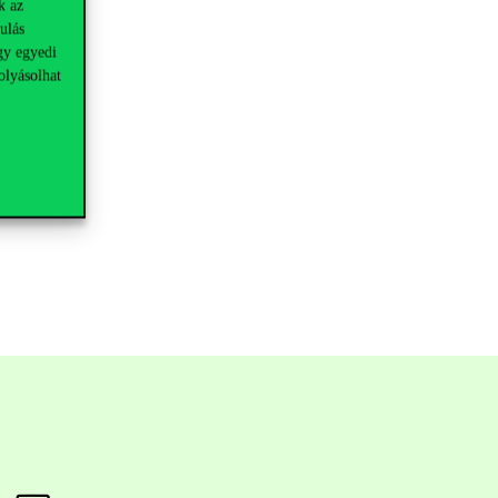
k az
ulás
gy egyedi
olyásolhat