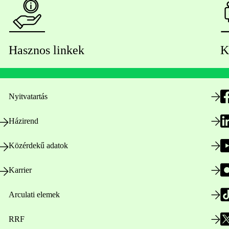
Hasznos linkek
K
Nyitvatartás
Házirend
Közérdekű adatok
Karrier
Arculati elemek
RRF