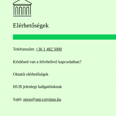
Elérhetőségek
Telefonszám:
+36 1 482 5000
Kérdésed van a felvételivel kapcsolatban?
Oktatói elérhetőségek
HUB jelenlegi hallgatóinknak
Sajtó:
press@uni-corvinus.hu