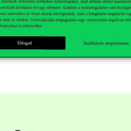
ében”
 élmények biztosítása érdekében technológiákat, mint például sütiket használun
ormációk tárolására és/vagy elérésére. Ezekhez a technológiákhoz való hozzájár
teszi számunkra az olyan adatok feldolgozását, mint a böngészési magatartás va
est, Fővám tér 8.)
k ezen az oldalon. A hozzájárulás megtagadása vagy visszavonása negatívan bef
funkciókat és jellemzőket.
Elfogad
Beállítások megtekintése
hD, Corvinus; Simonovits András DSc, KRTK;