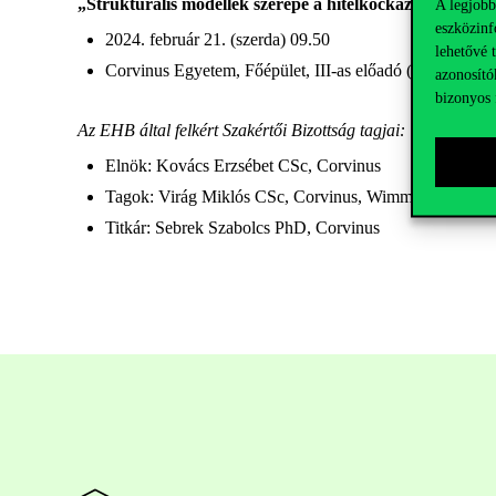
„Strukturális modellek szerepe a hitelkockázat elemzés
A legjobb
eszközinf
2024. február 21. (szerda) 09.50
lehetővé 
Corvinus Egyetem, Főépület, III-as előadó (1093 Budap
azonosító
bizonyos 
Az EHB által felkért Szakértői Bizottság tagjai:
Elnök: Kovács Erzsébet CSc, Corvinus
Tagok: Virág Miklós CSc, Corvinus, Wimmer Ágnes P
Titkár: Sebrek Szabolcs PhD, Corvinus