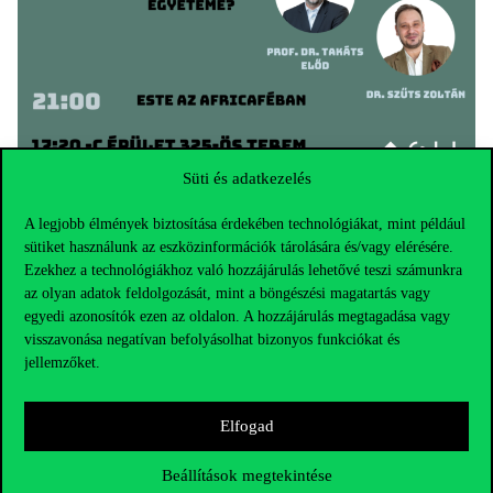
Süti és adatkezelés
További információ a
Facebook-eseményben
érhető el. A
A legjobb élmények biztosítása érdekében technológiákat, mint például
programokon a részvétel ingyenes és regisztráció sem szükséges.
sütiket használunk az eszközinformációk tárolására és/vagy elérésére.
A plakát ábrájának alkotója @veruschart volt. A felmerülő
Ezekhez a technológiákhoz való hozzájárulás lehetővé teszi számunkra
kérdéseket Facebook-üzenet formájában várja a FAKT
az olyan adatok feldolgozását, mint a böngészési magatartás vagy
Szakkollégium. Az esemény nem sajtónyilvános.
egyedi azonosítók ezen az oldalon. A hozzájárulás megtagadása vagy
visszavonása negatívan befolyásolhat bizonyos funkciókat és
jellemzőket.
Elfogad
Beállítások megtekintése