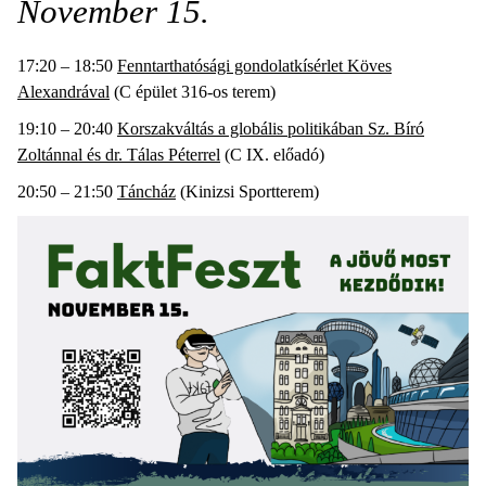
November 15.
17:20 – 18:50
Fenntarthatósági gondolatkísérlet Köves
Alexandrával
(C épület 316-os terem)
19:10 – 20:40
Korszakváltás a globális politikában Sz. Bíró
Zoltánnal és dr. Tálas Péterrel
(C IX. előadó)
20:50 – 21:50
Táncház
(Kinizsi Sportterem)