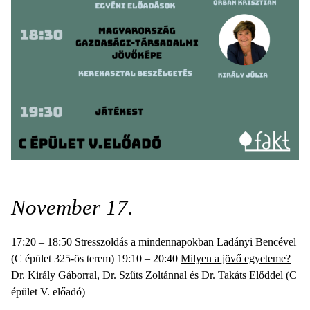
November 17.
17:20 – 18:50 Stresszoldás a mindennapokban Ladányi Bencével
(C épület 325-ös terem) 19:10 – 20:40
Milyen a jövő egyeteme?
Dr. Király Gáborral, Dr. Szűts Zoltánnal és Dr. Takáts Előddel
(C
épület V. előadó)