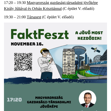
17:20 – 19:30
Magyarország gazdasági-társadalmi jövőképe
Király Júliával és Orbán Krisztiánnal
(C épület V. előadó)
19:30 – 21:00
Társasest
(C épület V. előadó)