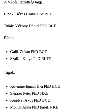
A Védési Bizottság tagjai:
Elnök: Békés Csaba DSc BCE
Titkár: Vékony Dániel PhD BCE
Bírálók:
Gálik Zoltán PhD BCE
Szálkai Kinga PhD ELTE
Tagok:
Kőváriné Ignáth Éva PhD BCE
Stepper Péter PhD NKE
Kengyel Ákos PhD BCE
Molnár Anna PhD habil. NKE