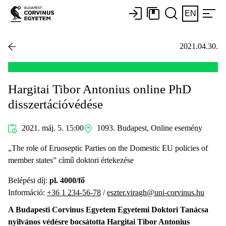
EN
2021.04.30.
Hargitai Tibor Antonius online PhD
disszertációvédése
2021. máj. 5. 15:00
1093. Budapest, Online esemény
„The role of Eruoseptic Parties on the Domestic EU policies of
member states” című doktori értekezése
Belépési díj:
pl. 4000/fő
Információ:
+36 1 234-56-78
/
eszter.viragh@uni-corvinus.hu
A Budapesti Corvinus Egyetem Egyetemi Doktori Tanácsa
nyilvános védésre bocsátotta Hargitai Tibor Antonius