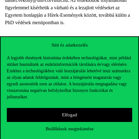
daniel.vekony@uni-corvinus.hu. Az érdeklődők folyamatosan
figyelemmel kísérhetik a várható és a lezajlott védéseket az
Egyetem honlapján a Hírek-Események között, továbbá külön a
PhD védések menüpontban is.
Süti és adatkezelés
A legjobb élmények biztosítása érdekében technológiákat, mint például
sütiket használunk az eszközinformációk tárolására és/vagy elérésére.
Ezekhez a technológiákhoz való hozzájárulás lehetővé teszi számunkra
az olyan adatok feldolgozását, mint a böngészési magatartás vagy
egyedi azonosítók ezen az oldalon. A hozzájárulás megtagadása vagy
visszavonása negatívan befolyásolhat bizonyos funkciókat és
jellemzőket.
Elfogad
Elérhetőségek
Beállítások megtekintése