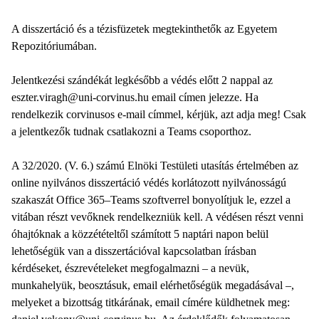
A disszertáció és a tézisfüzetek megtekinthetők az Egyetem
Repozitóriumában.
Jelentkezési szándékát legkésőbb a védés előtt 2 nappal az
eszter.viragh@uni-corvinus.hu email címen jelezze. Ha
rendelkezik corvinusos e-mail címmel, kérjük, azt adja meg! Csak
a jelentkezők tudnak csatlakozni a Teams csoporthoz.
A 32/2020. (V. 6.) számú Elnöki Testületi utasítás értelmében az
online nyilvános disszertáció védés korlátozott nyilvánosságú
szakaszát Office 365–Teams szoftverrel bonyolítjuk le, ezzel a
vitában részt vevőknek rendelkezniük kell. A védésen részt venni
óhajtóknak a közzétételtől számított 5 naptári napon belül
lehetőségük van a disszertációval kapcsolatban írásban
kérdéseket, észrevételeket megfogalmazni – a nevük,
munkahelyük, beosztásuk, email elérhetőségük megadásával –,
melyeket a bizottság titkárának, email címére küldhetnek meg: