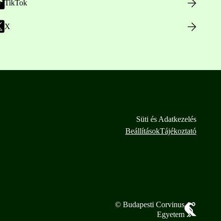
TikTok
X
Süti és Adatkezelés
Beállítások
Tájékoztató
© Budapesti Corvinus
Egyetem