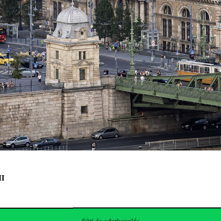
II
 Repozitóriumában
.