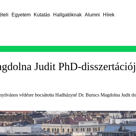
ételi
Egyetem
Kutatás
Hallgatóknak
Alumni
Hírek
dolna Judit PhD-disszertáció
yilvános védésre bocsátotta Hadházyné Dr. Burucs Magdolna Judit dok