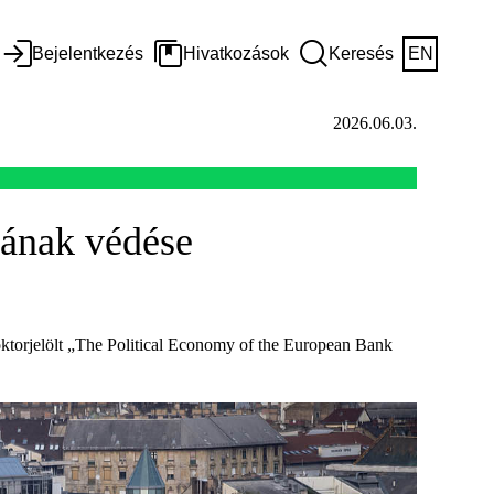
Bejelentkezés
Hivatkozások
Keresés
EN
2026.06.03.
jának védése
torjelölt „The Political Economy of the European Bank