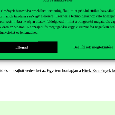
Süti és adatkezelés
 élmények biztosítása érdekében technológiákat, mint például sütiket használun
ormációk tárolására és/vagy elérésére. Ezekhez a technológiákhoz való hozzájár
inus)
teszi számunkra az olyan adatok feldolgozását, mint a böngészési magatartás va
k ezen az oldalon. A hozzájárulás megtagadása vagy visszavonása negatívan bef
funkciókat és jellemzőket.
Elfogad
Beállítások megtekintése
ó és a lezajlott védéseket az Egyetem honlapján a
Hírek-Események kö