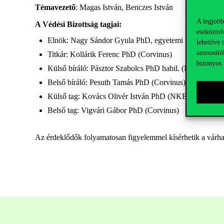
Témavezető
: Magas István, Benczes István
A legjobb
A Védési Bizottság tagjai:
eszközinf
Elnök: Nagy Sándor Gyula PhD, egyetemi tanár (Corv
lehetővé 
azonosító
Titkár: Kollárik Ferenc PhD (Corvinus)
bizonyos 
Külső bíráló: Pásztor Szabolcs PhD habil. (NKE)
Belső bíráló: Pesuth Tamás PhD (Corvinus)
Külső tag: Kovács Olivér István PhD (NKE)
Belső tag: Vigvári Gábor PhD (Corvinus)
Az érdeklődők folyamatosan figyelemmel kísérhetik a várhat