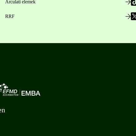
Arculati elemek
RRF
en