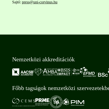
Sajtó:
press@uni-corvinus.hu
Nemzetközi akkreditációk
Főbb tagságok nemzetközi szervezetekb