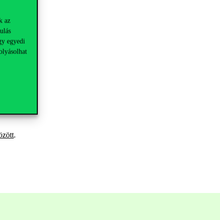
k az
ulás
gy egyedi
olyásolhat
zött
.