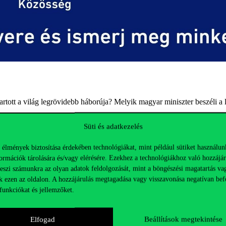
tartott a világ legrövidebb háborúja? Melyik magyar miniszter beszéli a
n!
Süti és adatkezelés
d próbára, hogy mennyire vagy jártas a külpolitika (és a sörpong) teré
 élmények biztosítása érdekében technológiákat, mint például sütiket használun
tést nyerhetsz a szakkolis élet rejtelmeibe.
ormációk tárolására és/vagy elérésére. Ezekhez a technológiákhoz való hozzájár
nyünkre
!
teszi számunkra az olyan adatok feldolgozását, mint a böngészési magatartás va
k ezen az oldalon. A hozzájárulás megtagadása vagy visszavonása negatívan bef
funkciókat és jellemzőket.
Elfogad
Beállítások megtekintése