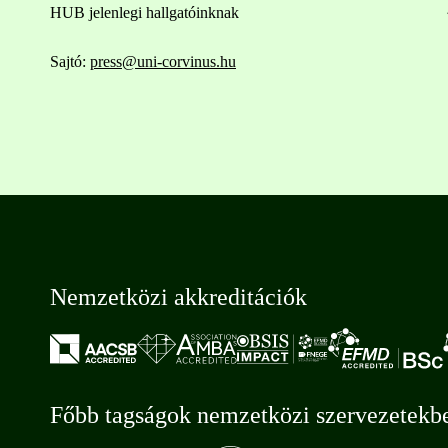
HUB jelenlegi hallgatóinknak
Sajtó:
press@uni-corvinus.hu
Nemzetközi akkreditációk
Főbb tagságok nemzetközi szervezetekb