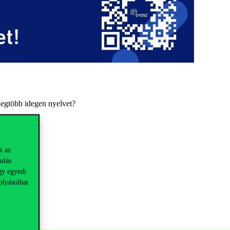
 legtöbb idegen nyelvet?
n!
k az
ulás
gy egyedi
olyásolhat