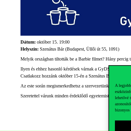
Dátum
:
október 15. 19:00
Helyszín
:
Szenátus Bár (Budapest, Üllői út 55, 1091)
Melyik országban tiltották be a Barbie filmet? Hány percig 
Ilyen és ehhez hasonló kérdések várnak a GyDSz kvízestjé
Csatlakozz hozzánk október 15-én a Szenátus Bárban, és ted
A legjobb
Az este során megismerkedhetsz a szervezetünkkel és betekin
eszközinf
Szeretettel várunk minden érdeklődő egyetemistát az
esemé
lehetővé 
azonosító
bizonyos 