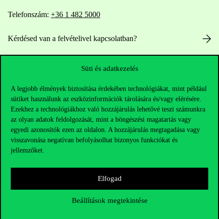
Telefonszám:
+36 1 482 5000
Kérdésed van a felvételivel kapcsolatban?
Oktatói elérhetőségek
Süti és adatkezelés
HUB jelenlegi hallgatóinknak
A legjobb élmények biztosítása érdekében technológiákat, mint például
sütiket használunk az eszközinformációk tárolására és/vagy elérésére.
Sajtó:
press@uni-corvinus.hu
Ezekhez a technológiákhoz való hozzájárulás lehetővé teszi számunkra
az olyan adatok feldolgozását, mint a böngészési magatartás vagy
egyedi azonosítók ezen az oldalon. A hozzájárulás megtagadása vagy
visszavonása negatívan befolyásolhat bizonyos funkciókat és
jellemzőket.
Elfogad
Hasznos linkek
Beállítások megtekintése