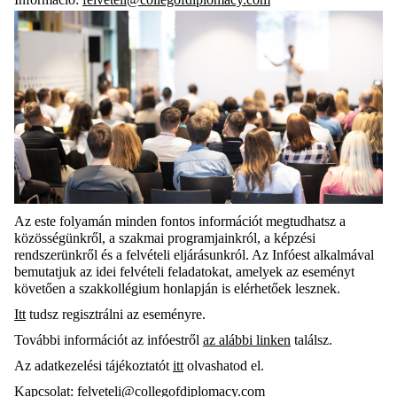
Az este folyamán minden fontos információt megtudhatsz a
közösség
ünkről
, a szakmai programjainkról, a képzési
rendszerünkről és a felvételi eljárásunkról. Az Infóest alkalmával
bemutatjuk az idei felvételi feladatokat, amelyek az eseményt
követően a szakkollégium honlapján is elérhetőek lesznek.
Itt
tudsz regisztrálni az eseményre.
További információt az infóestről
az alábbi linken
találsz.
Az adatkezelési tájékoztatót
itt
olvashatod el.
Kapcsolat: felveteli@collegofdiplomacy.com