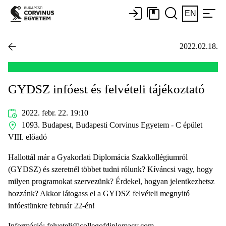
EN
2022.02.18.
GYDSZ infóest és felvételi tájékoztató
2022. febr. 22. 19:10
1093. Budapest, Budapesti Corvinus Egyetem - C épület
VIII. előadó
Hallottál már a Gyakorlati Diplomácia Szakkollégiumról
(GYDSZ) és szeretnél többet tudni rólunk? Kíváncsi vagy, hogy
milyen programokat szervezünk? Érdekel, hogyan jelentkezhetsz
hozzánk? Akkor látogass el a GYDSZ felvételi megnyitó
infóestünkre február 22-én!
Információ:
felveteli@collegofdiplomacy.com