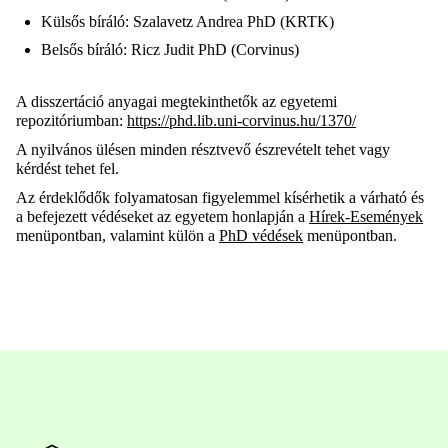
Külsős bíráló: Szalavetz Andrea PhD (KRTK)
Belsős bíráló: Ricz Judit PhD (Corvinus)
A disszertáció anyagai megtekinthetők az egyetemi
repozitóriumban:
https://phd.lib.uni-corvinus.hu/1370/
A nyilvános ülésen minden résztvevő észrevételt tehet vagy
kérdést tehet fel.
Az érdeklődők folyamatosan figyelemmel kísérhetik a várható és
a befejezett védéseket az egyetem honlapján a
Hírek-Események
menüpontban, valamint külön a
PhD védések
menüpontban.