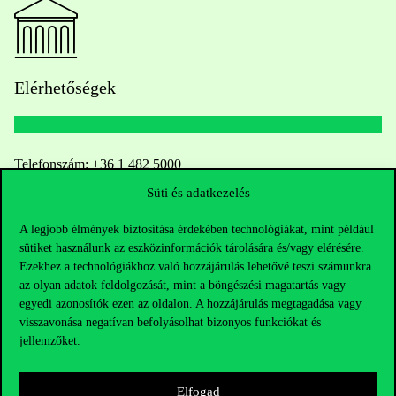
Elérhetőségek
Telefonszám:
+36 1 482 5000
Süti és adatkezelés
Kérdésed van a felvételivel kapcsolatban?
A legjobb élmények biztosítása érdekében technológiákat, mint például
sütiket használunk az eszközinformációk tárolására és/vagy elérésére.
Oktatói elérhetőségek
Ezekhez a technológiákhoz való hozzájárulás lehetővé teszi számunkra
az olyan adatok feldolgozását, mint a böngészési magatartás vagy
HUB jelenlegi hallgatóinknak
egyedi azonosítók ezen az oldalon. A hozzájárulás megtagadása vagy
visszavonása negatívan befolyásolhat bizonyos funkciókat és
Sajtó:
press@uni-corvinus.hu
jellemzőket.
Elfogad