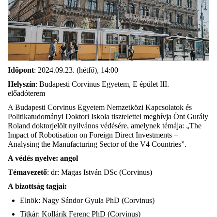
Időpont
: 2024.09.23. (hétfő), 14:00
Helyszín
: Budapesti Corvinus Egyetem, E épület III.
előadóterem
A Budapesti Corvinus Egyetem Nemzetközi Kapcsolatok és
Politikatudományi Doktori Iskola tisztelettel meghívja Önt Gurály
Roland doktorjelölt nyilvános védésére, amelynek témája: „The
Impact of Robotisation on Foreign Direct Investments –
Analysing the Manufacturing Sector of the V4 Countries”.
A védés nyelve: angol
Témavezető
: dr: Magas István DSc (Corvinus)
A bizottság tagjai:
Elnök: Nagy Sándor Gyula PhD (Corvinus)
Titkár: Kollárik Ferenc PhD (Corvinus)