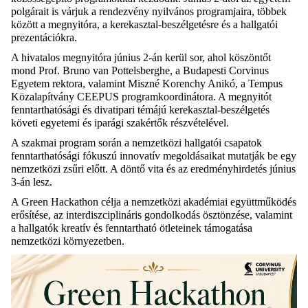
polgárait is várjuk a rendezvény nyilvános programjaira, többek
között a megnyitóra, a kerekasztal-beszélgetésre és a hallgatói
prezentációkra.
A hivatalos megnyitóra június 2-án kerül sor, ahol köszöntőt
mond Prof. Bruno van Pottelsberghe, a Budapesti Corvinus
Egyetem rektora, valamint Miszné Korenchy Anikó, a Tempus
Közalapítvány CEEPUS programkoordinátora. A megnyitót
fenntarthatósági és divatipari témájú kerekasztal-beszélgetés
követi egyetemi és iparági szakértők részvételével.
A szakmai program során a nemzetközi hallgatói csapatok
fenntarthatósági fókuszú innovatív megoldásaikat mutatják be egy
nemzetközi zsűri előtt. A döntő vita és az eredményhirdetés június
3-án lesz.
A Green Hackathon célja a nemzetközi akadémiai együttműködés
erősítése, az interdiszciplináris gondolkodás ösztönzése, valamint
a hallgatók kreatív és fenntartható ötleteinek támogatása
nemzetközi környezetben.