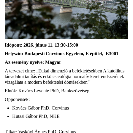
Időpont: 2026. júnus 11. 13:30-15:00
Helyszín: Budapesti Corvinus Egyetem, E épület, E3001
Az esemény nyelve: Magyar
A tervezet címe: „Etikai dimenzió a befektetésekben A katolikus
társadalmi tanítás és erkölcsteológia normatív keretrendszerének
vizsgálata a modern befektetési döntésekben”
Elnök: Kovács Levente PhD, Bankszövetség
Opponensek:
Kovács Gábor PhD, Corvinus
Kutasi Gábor PhD, NKE
Titkár: Vaskövi Ágnes PhD, Corvinus