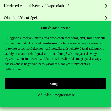
Kérdésed van a felvételivel kapcsolatban?
Oktatói elérhetőségek
Süti és adatkezelés
HUB jelenlegi hallgatóinknak
A legjobb élmények biztosítása érdekében technológiákat, mint például
Sajtó:
press@uni-corvinus.hu
sütiket használunk az eszközinformációk tárolására és/vagy elérésére.
Ezekhez a technológiákhoz való hozzájárulás lehetővé teszi számunkra
az olyan adatok feldolgozását, mint a böngészési magatartás vagy
egyedi azonosítók ezen az oldalon. A hozzájárulás megtagadása vagy
visszavonása negatívan befolyásolhat bizonyos funkciókat és
jellemzőket.
Hasznos linkek
Elfogad
Beállítások megtekintése
Nyitvatartás