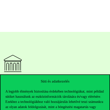
Elérhetőségek
Süti és adatkezelés
A legjobb élmények biztosítása érdekében technológiákat, mint például
sütiket használunk az eszközinformációk tárolására és/vagy elérésére.
Telefonszám:
+36 1 482 5000
Ezekhez a technológiákhoz való hozzájárulás lehetővé teszi számunkra
az olyan adatok feldolgozását, mint a böngészési magatartás vagy