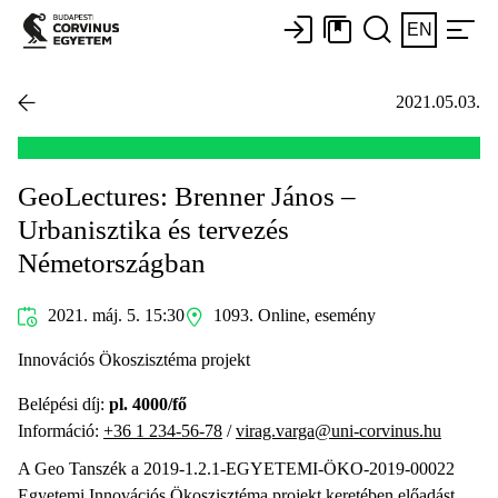
EN
2021.05.03.
GeoLectures: Brenner János –
Urbanisztika és tervezés
Németországban
2021. máj. 5. 15:30
1093. Online, esemény
Innovációs Ökoszisztéma projekt
Belépési díj:
pl. 4000/fő
Információ:
+36 1 234-56-78
/
virag.varga@uni-corvinus.hu
A Geo Tanszék a 2019-1.2.1-EGYETEMI-ÖKO-2019-00022
Egyetemi Innovációs Ökoszisztéma projekt keretében előadást