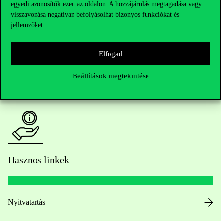
egyedi azonosítók ezen az oldalon. A hozzájárulás megtagadása vagy
Kérdésed van a felvételivel kapcsolatban?
visszavonása negatívan befolyásolhat bizonyos funkciókat és
jellemzőket.
Oktatói elérhetőségek
Elfogad
HUB jelenlegi hallgatóinknak
Beállítások megtekintése
Sajtó:
press@uni-corvinus.hu
Hasznos linkek
Nyitvatartás