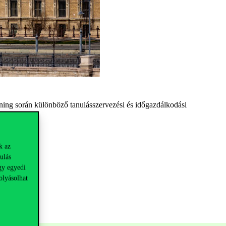
.
éning során különböző tanulásszervezési és időgazdálkodási
k az
ulás
gy egyedi
olyásolhat