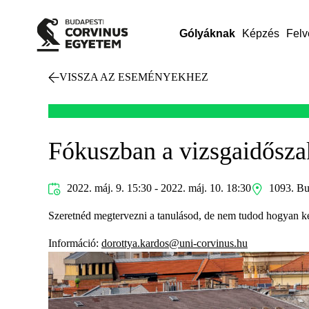
Gólyáknak
Képzés
Felv
VISSZA AZ ESEMÉNYEKHEZ
Fókuszban a vizsgaidőszak
2022. máj. 9. 15:30 - 2022. máj. 10. 18:30
1093. Bud
Szeretnéd megtervezni a tanulásod, de nem tudod hogyan ke
Információ:
dorottya.kardos@uni-corvinus.hu