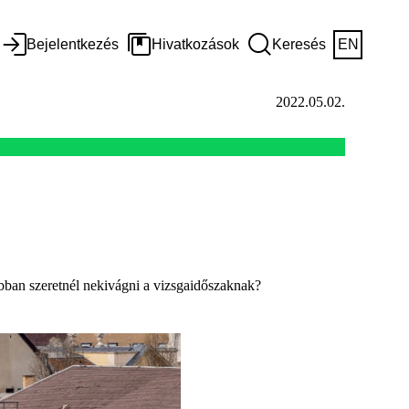
Bejelentkezés
Hivatkozások
Keresés
EN
2022.05.02.
bban szeretnél nekivágni a vizsgaidőszaknak?