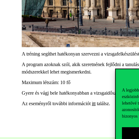
A tréning segíthet hatékonyan szervezni a vizsgafelkészülés
A program azoknak szól, akik szeretnének fejlődni a tanulás
módszerekkel lehet megismerkedni.
Maximum létszám: 10 fő
A legjobb
Gyere és vágj bele hatékonyabban a vizsgaidőszakba!
eszközinf
lehetővé 
Az eseményről további információt
itt
találsz.
azonosító
bizonyos 