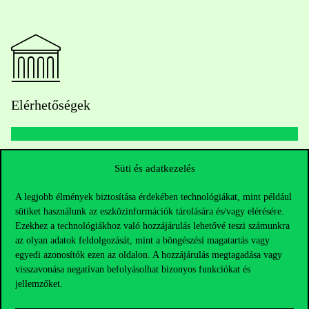
Elérhetőségek
Telefonszám:
+36 1 482 5000
Süti és adatkezelés
A legjobb élmények biztosítása érdekében technológiákat, mint például
Kérdésed van a felvételivel kapcsolatban?
sütiket használunk az eszközinformációk tárolására és/vagy elérésére.
Ezekhez a technológiákhoz való hozzájárulás lehetővé teszi számunkra
Oktatói elérhetőségek
az olyan adatok feldolgozását, mint a böngészési magatartás vagy
egyedi azonosítók ezen az oldalon. A hozzájárulás megtagadása vagy
HUB jelenlegi hallgatóinknak
visszavonása negatívan befolyásolhat bizonyos funkciókat és
jellemzőket.
Sajtó:
press@uni-corvinus.hu