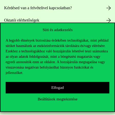
Kérdésed van a felvételivel kapcsolatban?
Oktatói elérhetőségek
Süti és adatkezelés
HUB jelenlegi hallgatóinknak
A legjobb élmények biztosítása érdekében technológiákat, mint például
Sajtó:
press@uni-corvinus.hu
sütiket használunk az eszközinformációk tárolására és/vagy elérésére.
Ezekhez a technológiákhoz való hozzájárulás lehetővé teszi számunkra
az olyan adatok feldolgozását, mint a böngészési magatartás vagy
egyedi azonosítók ezen az oldalon. A hozzájárulás megtagadása vagy
visszavonása negatívan befolyásolhat bizonyos funkciókat és
jellemzőket.
Hasznos linkek
Elfogad
Beállítások megtekintése
Nyitvatartás