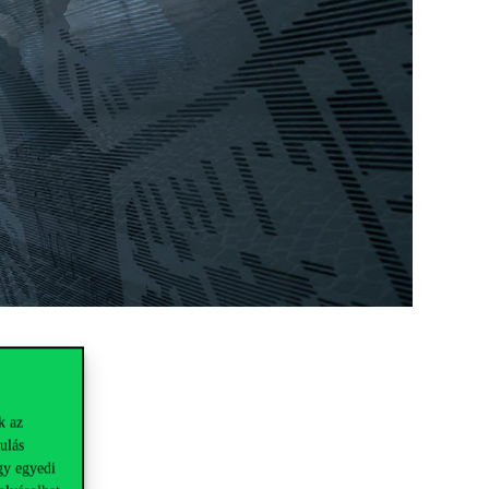
k az
ulás
gy egyedi