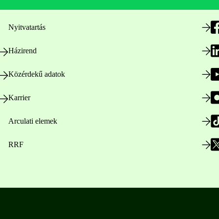
Nyitvatartás
Házirend
Közérdekű adatok
Karrier
Arculati elemek
RRF