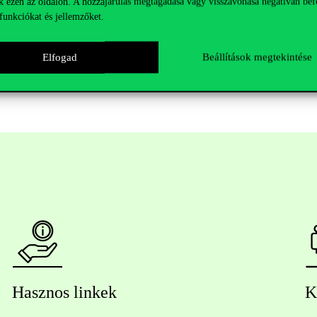
k ezen az oldalon. A hozzájárulás megtagadása vagy visszavonása negatívan bef
funkciókat és jellemzőket.
Elfogad
Beállítások megtekintése
Hasznos linkek
K