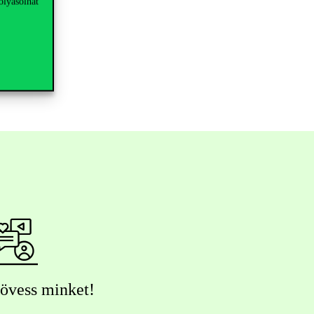
olyásolhat
övess minket!