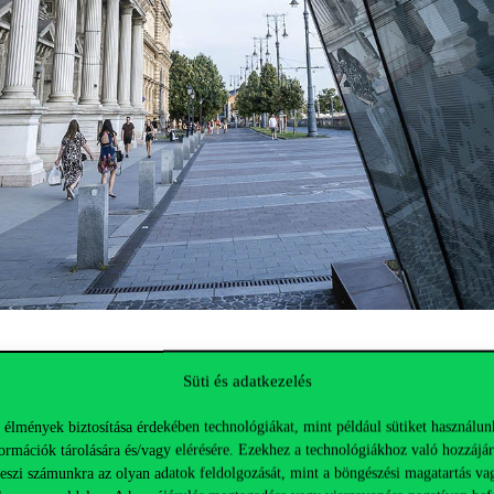
6
Süti és adatkezelés
 élmények biztosítása érdekében technológiákat, mint például sütiket használun
ormációk tárolására és/vagy elérésére. Ezekhez a technológiákhoz való hozzájár
teszi számunkra az olyan adatok feldolgozását, mint a böngészési magatartás va