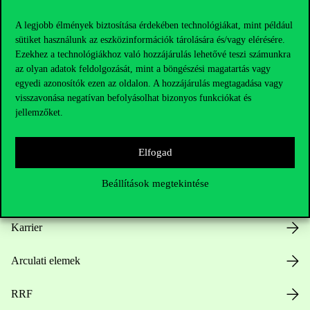
A legjobb élmények biztosítása érdekében technológiákat, mint például
sütiket használunk az eszközinformációk tárolására és/vagy elérésére.
Ezekhez a technológiákhoz való hozzájárulás lehetővé teszi számunkra
Hasznos linkek
az olyan adatok feldolgozását, mint a böngészési magatartás vagy
egyedi azonosítók ezen az oldalon. A hozzájárulás megtagadása vagy
visszavonása negatívan befolyásolhat bizonyos funkciókat és
jellemzőket.
Nyitvatartás
Elfogad
Házirend
Beállítások megtekintése
Közérdekű adatok
Karrier
Arculati elemek
RRF