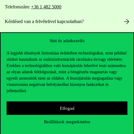
Telefonszám:
+36 1 482 5000
Kérdésed van a felvételivel kapcsolatban?
Oktatói elérhetőségek
Süti és adatkezelés
HUB jelenlegi hallgatóinknak
A legjobb élmények biztosítása érdekében technológiákat, mint például
sütiket használunk az eszközinformációk tárolására és/vagy elérésére.
Sajtó:
press@uni-corvinus.hu
Ezekhez a technológiákhoz való hozzájárulás lehetővé teszi számunkra
az olyan adatok feldolgozását, mint a böngészési magatartás vagy
egyedi azonosítók ezen az oldalon. A hozzájárulás megtagadása vagy
visszavonása negatívan befolyásolhat bizonyos funkciókat és
jellemzőket.
Elfogad
Hasznos linkek
Beállítások megtekintése