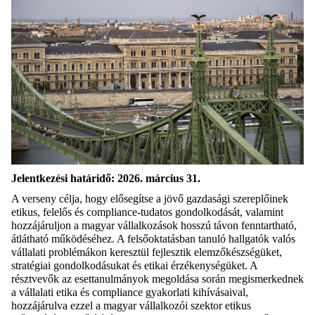
Jelentkezési határidő: 2026. március 31.
A verseny célja, hogy elősegítse a jövő gazdasági szereplőinek
etikus, felelős és compliance-tudatos gondolkodását, valamint
hozzájáruljon a magyar vállalkozások hosszú távon fenntartható,
átlátható működéséhez. A felsőoktatásban tanuló hallgatók valós
vállalati problémákon keresztül fejlesztik elemzőkészségüket,
stratégiai gondolkodásukat és etikai érzékenységüket. A
résztvevők az esettanulmányok megoldása során megismerkednek
a vállalati etika és compliance gyakorlati kihívásaival,
hozzájárulva ezzel a magyar vállalkozói szektor etikus