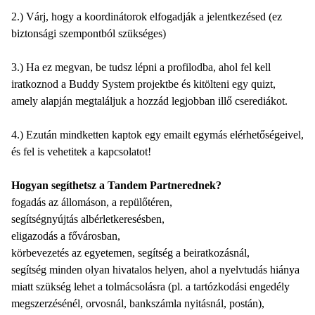
2.) Várj, hogy a koordinátorok elfogadják a jelentkezésed (ez
biztonsági szempontból szükséges)
3.) Ha ez megvan, be tudsz lépni a profilodba, ahol fel kell
iratkoznod a Buddy System projektbe és kitölteni egy quizt,
amely alapján megtaláljuk a hozzád legjobban illő cserediákot.
4.) Ezután mindketten kaptok egy emailt egymás elérhetőségeivel,
és fel is vehetitek a kapcsolatot!
Hogyan segíthetsz a Tandem Partnerednek?
fogadás az állomáson, a repülőtéren,
segítségnyújtás albérletkeresésben,
eligazodás a fővárosban,
körbevezetés az egyetemen, segítség a beiratkozásnál,
segítség minden olyan hivatalos helyen, ahol a nyelvtudás hiánya
miatt szükség lehet a tolmácsolásra (pl. a tartózkodási engedély
megszerzésénél, orvosnál, bankszámla nyitásnál, postán),