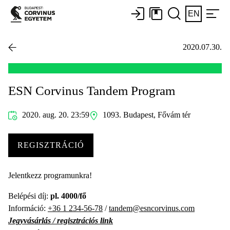
EN
2020.07.30.
ESN Corvinus Tandem Program
2020. aug. 20. 23:59
1093. Budapest, Fővám tér
REGISZTRÁCIÓ
Jelentkezz programunkra!
Belépési díj:
pl. 4000/fő
Információ:
+36 1 234-56-78
/
tandem@esncorvinus.com
Jegyvásárlás / regisztrációs link