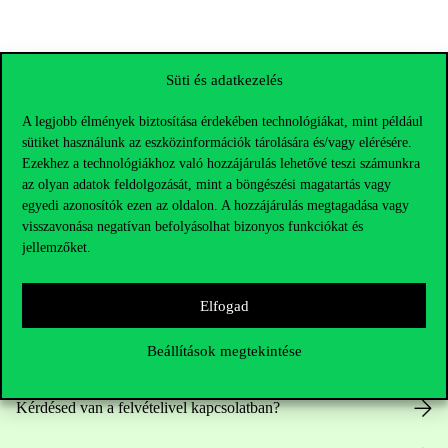
Süti és adatkezelés
A legjobb élmények biztosítása érdekében technológiákat, mint például
sütiket használunk az eszközinformációk tárolására és/vagy elérésére.
Ezekhez a technológiákhoz való hozzájárulás lehetővé teszi számunkra
az olyan adatok feldolgozását, mint a böngészési magatartás vagy
egyedi azonosítók ezen az oldalon. A hozzájárulás megtagadása vagy
visszavonása negatívan befolyásolhat bizonyos funkciókat és
jellemzőket.
Elérhetőségek
Elfogad
Beállítások megtekintése
Telefonszám:
+36 1 482 5000
Kérdésed van a felvételivel kapcsolatban?