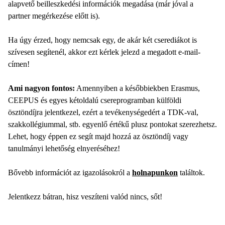
alapvető beilleszkedési információk megadása (már jóval a
partner megérkezése előtt is).
Ha úgy érzed, hogy nemcsak egy, de akár két cserediákot is
szívesen segítenél, akkor ezt kérlek jelezd a megadott e-mail-
címen!
Ami nagyon fontos:
Amennyiben a későbbiekben Erasmus,
CEEPUS és egyes kétoldalú csereprogramban külföldi
ösztöndíjra jelentkezel, ezért a tevékenységedért a TDK-val,
szakkollégiummal, stb. egyenlő értékű plusz pontokat szerezhetsz.
Lehet, hogy éppen ez segít majd hozzá az ösztöndíj vagy
tanulmányi lehetőség elnyeréséhez!
Bővebb információt az igazolásokról a
holnapunkon
találtok.
Jelentkezz bátran, hisz veszíteni valód nincs, sőt!