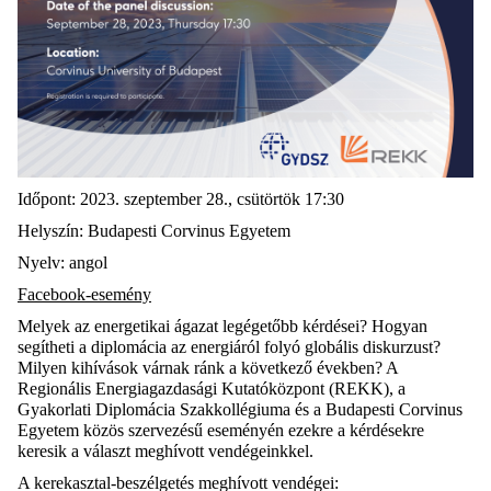
Időpont: 2023. szeptember 28., csütörtök 17:30
Helyszín: Budapesti Corvinus Egyetem
Nyelv: angol
Facebook-esemény
Melyek az energetikai ágazat legégetőbb kérdései? Hogyan
segítheti a diplomácia az energiáról folyó globális diskurzust?
Milyen kihívások várnak ránk a következő években? A
Regionális Energiagazdasági Kutatóközpont (REKK), a
Gyakorlati Diplomácia Szakkollégiuma és a Budapesti Corvinus
Egyetem közös szervezésű eseményén ezekre a kérdésekre
keresik a választ meghívott vendégeinkkel.
A kerekasztal-beszélgetés meghívott vendégei: