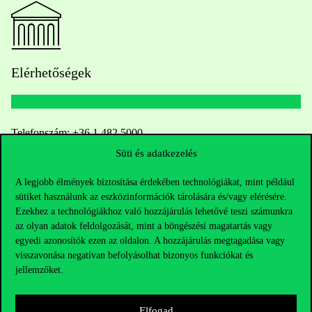
Elérhetőségek
Telefonszám:
+36 1 482 5000
Süti és adatkezelés
Kérdésed van a felvételivel kapcsolatban?
A legjobb élmények biztosítása érdekében technológiákat, mint például
sütiket használunk az eszközinformációk tárolására és/vagy elérésére.
Oktatói elérhetőségek
Ezekhez a technológiákhoz való hozzájárulás lehetővé teszi számunkra
az olyan adatok feldolgozását, mint a böngészési magatartás vagy
HUB jelenlegi hallgatóinknak
egyedi azonosítók ezen az oldalon. A hozzájárulás megtagadása vagy
visszavonása negatívan befolyásolhat bizonyos funkciókat és
Sajtó:
press@uni-corvinus.hu
jellemzőket.
Elfogad