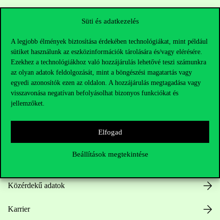
Sajtó:
press@uni-corvinus.hu
Süti és adatkezelés
A legjobb élmények biztosítása érdekében technológiákat, mint például
sütiket használunk az eszközinformációk tárolására és/vagy elérésére.
Ezekhez a technológiákhoz való hozzájárulás lehetővé teszi számunkra
az olyan adatok feldolgozását, mint a böngészési magatartás vagy
egyedi azonosítók ezen az oldalon. A hozzájárulás megtagadása vagy
visszavonása negatívan befolyásolhat bizonyos funkciókat és
Hasznos linkek
jellemzőket.
Elfogad
Nyitvatartás
Beállítások megtekintése
Házirend
Közérdekű adatok
Karrier