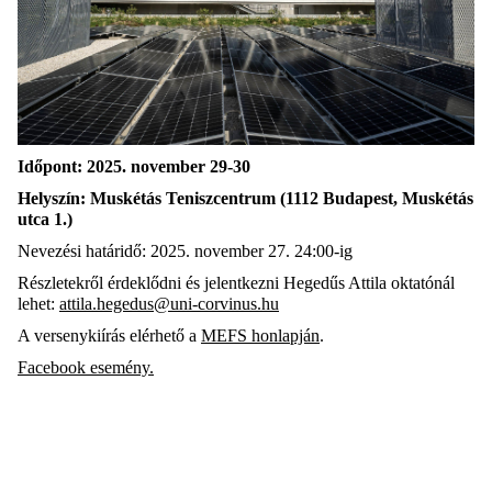
Időpont
: 2025. november 29-30
Helyszín:
Muskétás Teniszcentrum (1112 Budapest, Muskétás
utca 1.)
Nevezési határidő: 2025. n
ovember
27. 24:00-ig
Részletekről érdeklődni és jelentkezni Hegedűs Attila oktatónál
lehet:
attila.hegedus@uni-corvinus.hu
A versenykiírás elérhető a
MEFS honlapján
.
Facebook esemény.