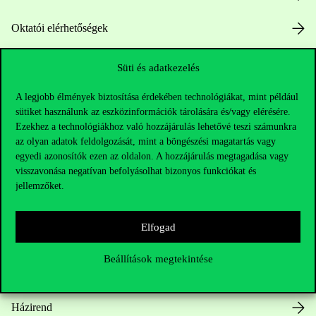
Oktatói elérhetőségek
HUB jelenlegi hallgatóinknak
Süti és adatkezelés
Sajtó:
press@uni-corvinus.hu
A legjobb élmények biztosítása érdekében technológiákat, mint például
sütiket használunk az eszközinformációk tárolására és/vagy elérésére.
Ezekhez a technológiákhoz való hozzájárulás lehetővé teszi számunkra
az olyan adatok feldolgozását, mint a böngészési magatartás vagy
egyedi azonosítók ezen az oldalon. A hozzájárulás megtagadása vagy
visszavonása negatívan befolyásolhat bizonyos funkciókat és
jellemzőket.
Hasznos linkek
Elfogad
Beállítások megtekintése
Nyitvatartás
Házirend