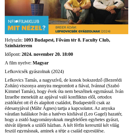
Helyszín:
1093 Budapest, Fővám tér 8. Faculty Club,
Színházterem
Időpont:
2024. november 20. 18:00
A film nyelve:
Magyar
Lefkovicsék gyászolnak (2024)
Lefkovics Tamás, a nagyszívű, de konok bokszedző (Bezerédi
Zoltán) viszonya annyira megromlott a fiával, Ivánnal (Szabó
Kimmel Tamás), hogy évek óta nem beszélnek egymással. Iván
Izraelbe menekült az apjával való konfliktus elől, ortodox
zsidóként ott él és alapított családot, Budapestről csak az
édesanyjával (Máhr Ágnes) tartja a kapcsolatot. Az anyuka
váratlan halálakor Iván a hatéves kisfiával (Leo Gagel) hazatér,
hogy a zsidó hagyományoknak megfelelően egyhetes gyászt,
shivát üljenek a szülői házban. A két férfin keresztül két világ
feszül egymásnak, aminek a tétje a család egyesülése.