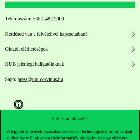
Telefonszám:
+36 1 482 5000
Kérdésed van a felvételivel kapcsolatban?
Oktatói elérhetőségek
HUB jelenlegi hallgatóinknak
Sajtó:
press@uni-corvinus.hu
Süti és adatkezelés
Hasznos linkek
A legjobb élmények biztosítása érdekében technológiákat, mint például
sütiket használunk az eszközinformációk tárolására és/vagy elérésére.