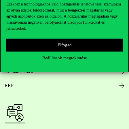
Ezekhez a technológiákhoz való hozzájárulás lehetővé teszi számunkra
az olyan adatok feldolgozását, mint a böngészési magatartás vagy
Nyitvatartás
egyedi azonosítók ezen az oldalon. A hozzájárulás megtagadása vagy
visszavonása negatívan befolyásolhat bizonyos funkciókat és
jellemzőket.
Házirend
Közérdekű adatok
Elfogad
Karrier
Beállítások megtekintése
Arculati elemek
RRF