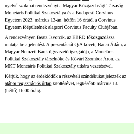
nyelvű szakmai rendezvényt a Magyar Közgazdasági Társaság
Monetáris Politikai Szakosztálya és a Budapesti Corvinus
Egyetem 2023. március 13-án, hétfőn 16 órától a Corvinus
Egyetem főépületének alagsori Corvinus Faculty Clubjában.
A rendezvényen Beata Javorcik, az EBRD főközgazdásza
mutatja be a jelentést. A prezentációt Q/A követi, Banai Ádám, a
Magyar Nemzeti Bank ügyvezető igazgatója, a Monetáris
Politikai Szakosztály társelnöke és Kővári Zsombor Áron, az
MKT Monetáris Politikai Szakosztály titkára vezetésével.
Kérjük, hogy az érdeklődők a részvételi szándékukat jelezzék az
alábbi regisztrációs űrlap
kitöltésével, legkésőbb március 13.
(hétfő) 16:00 óráig.