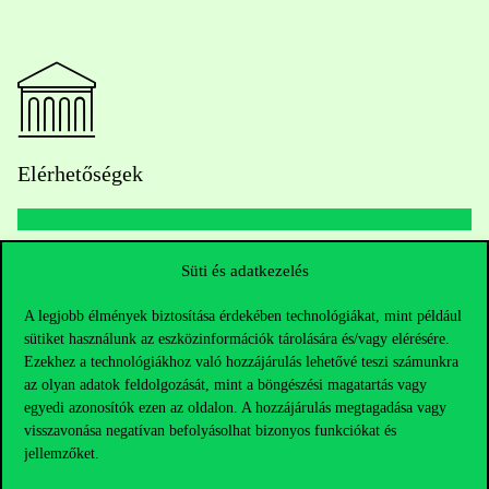
Elérhetőségek
Telefonszám:
+36 1 482 5000
Süti és adatkezelés
A legjobb élmények biztosítása érdekében technológiákat, mint például
Kérdésed van a felvételivel kapcsolatban?
sütiket használunk az eszközinformációk tárolására és/vagy elérésére.
Ezekhez a technológiákhoz való hozzájárulás lehetővé teszi számunkra
Oktatói elérhetőségek
az olyan adatok feldolgozását, mint a böngészési magatartás vagy
egyedi azonosítók ezen az oldalon. A hozzájárulás megtagadása vagy
HUB jelenlegi hallgatóinknak
visszavonása negatívan befolyásolhat bizonyos funkciókat és
jellemzőket.
Sajtó:
press@uni-corvinus.hu