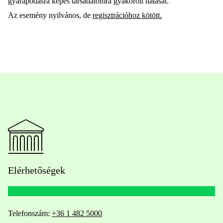
gyarapodásra képes társadalomra gyakorolt
hatását
.
Az esemény nyilvános, de
regisztrációhoz kötött.
Elérhetőségek
Telefonszám:
+36 1 482 5000