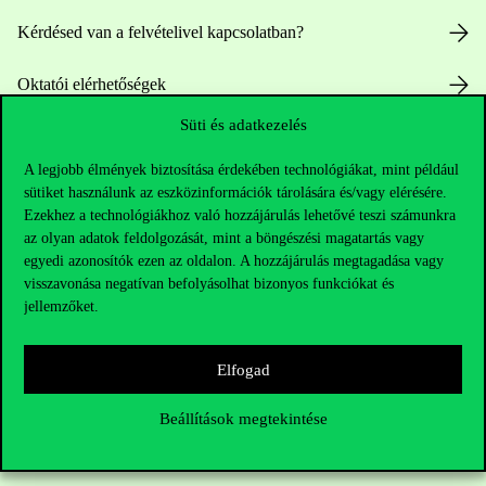
Kérdésed van a felvételivel kapcsolatban?
Oktatói elérhetőségek
Süti és adatkezelés
HUB jelenlegi hallgatóinknak
A legjobb élmények biztosítása érdekében technológiákat, mint például
Sajtó:
press@uni-corvinus.hu
sütiket használunk az eszközinformációk tárolására és/vagy elérésére.
Ezekhez a technológiákhoz való hozzájárulás lehetővé teszi számunkra
az olyan adatok feldolgozását, mint a böngészési magatartás vagy
egyedi azonosítók ezen az oldalon. A hozzájárulás megtagadása vagy
visszavonása negatívan befolyásolhat bizonyos funkciókat és
jellemzőket.
Hasznos linkek
Elfogad
Beállítások megtekintése
Nyitvatartás