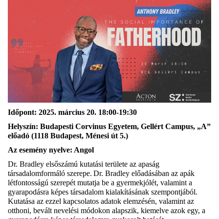
Időpont
:
2025.
március
20
.
18:00-19:30
Helyszín:
Budapesti Corvinus Egyetem, Gellért Campus, „A”
előadó (1118 Budapest, Ménesi út 5.)
Az esemény n
yelv
e
:
A
ngol
Dr. Bradley elsőszámú kutatási területe az apaság
társadalomformáló szerepe. Dr. Bradley előadásában az apák
létfontosságú szerepét mutatja be a gyermekjólét, valamint a
gyarapodásra képes társadalom kialakításának szempontjából.
Kutatása az ezzel kapcsolatos adatok elemzésén, valamint az
otthoni, bevált nevelési módokon alapszik, kiemelve azok egy, a