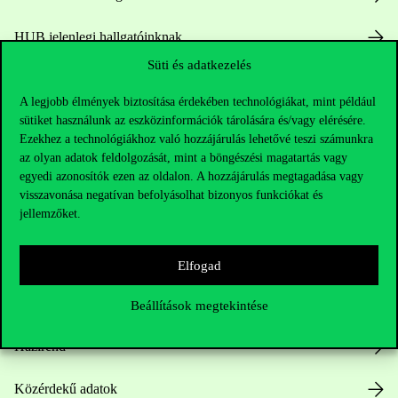
HUB jelenlegi hallgatóinknak
Süti és adatkezelés
Sajtó:
press@uni-corvinus.hu
A legjobb élmények biztosítása érdekében technológiákat, mint például
sütiket használunk az eszközinformációk tárolására és/vagy elérésére.
Ezekhez a technológiákhoz való hozzájárulás lehetővé teszi számunkra
az olyan adatok feldolgozását, mint a böngészési magatartás vagy
egyedi azonosítók ezen az oldalon. A hozzájárulás megtagadása vagy
visszavonása negatívan befolyásolhat bizonyos funkciókat és
jellemzőket.
Hasznos linkek
Elfogad
Nyitvatartás
Beállítások megtekintése
Házirend
Közérdekű adatok