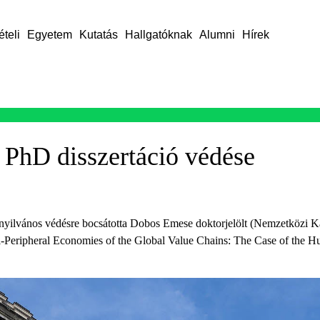
ételi
Egyetem
Kutatás
Hallgatóknak
Alumni
Hírek
 PhD disszertáció védése
ilvános védésre bocsátotta Dobos Emese doktorjelölt (Nemzetközi Ka
-Peripheral Economies of the Global Value Chains: The Case of the Hu