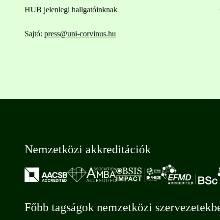
HUB jelenlegi hallgatóinknak
Sajtó:
press@uni-corvinus.hu
Nemzetközi akkreditációk
Főbb tagságok nemzetközi szervezetekb