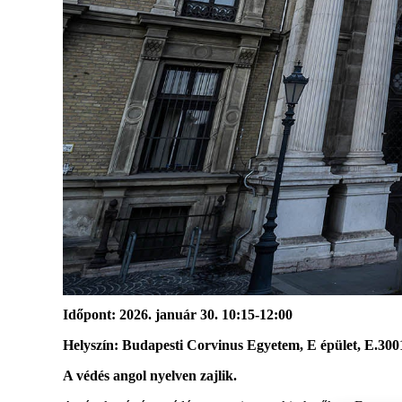
Időpont
:
2026.
január
30. 10:15
-12:00
Helyszín
:
Budapesti Corvinus Egyetem, E épület,
E.300
A védés angol nyelven zajlik.