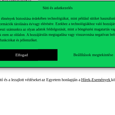
m
Repozitóriumában
.
Süti és adatkezelés
 élmények biztosítása érdekében technológiákat, mint például sütiket használun
ormációk tárolására és/vagy elérésére. Ezekhez a technológiákhoz való hozzájár
teszi számunkra az olyan adatok feldolgozását, mint a böngészési magatartás va
k ezen az oldalon. A hozzájárulás megtagadása vagy visszavonása negatívan bef
funkciókat és jellemzőket.
Elfogad
Beállítások megtekintése
ntific and Technical Information)
tó és a lezajlott védéseket
az Egyetem honlapján
a
Hírek-Események
kö