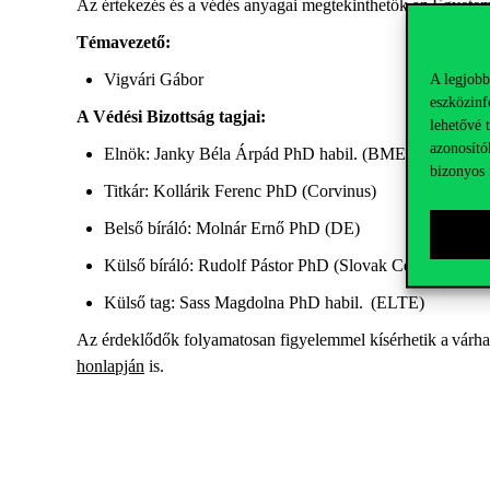
Az értekezés és a védés anyagai megtekinthetők
az
Egyete
Témavezető
:
A legjobb
Vigvári Gábor
eszközinf
A Védési Bizottság tagjai:
lehetővé 
azonosító
Elnök: Janky Béla Árpád PhD habil. (BME GTK)
bizonyos 
Titkár: Kollárik Ferenc PhD (Corvinus)
Belső bíráló: Molnár Ernő PhD (DE)
Külső bíráló: Rudolf Pástor PhD (Slovak Centre of Scie
Külső tag: Sass Magdolna PhD habil. (ELTE)
Az érdeklődők folyamatosan figyelemmel kísérhetik a
várha
honlapján
is
.