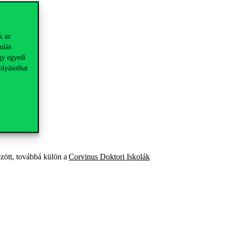
k az
ulás
gy egyedi
olyásolhat
zött, továbbá külön a
Corvinus Doktori Iskolák