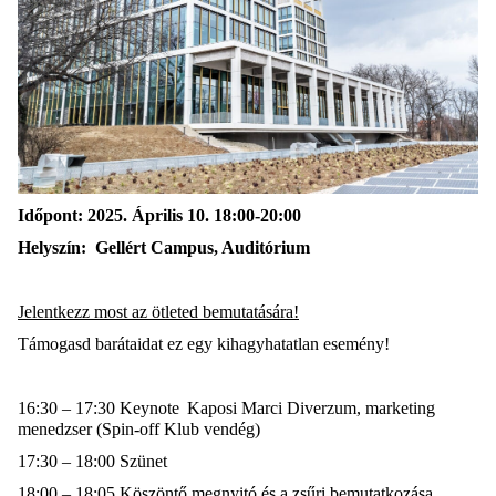
Időpont
: 2025.
Április
10
.
18:00
-20:00
Helyszín
: Gellért Campus
, A
uditórium
Jelentkezz most az ötleted bemutatására!
Támogasd barátaidat ez egy kihagyhatatlan esemény!
16:30 – 17:30 Keynote Kaposi Marci Diverzum, marketing
menedzser (Spin-off Klub vendég)
17:30 – 18:00
S
zünet
18:00 – 18:05 Köszöntő megnyitó és a zsűri bemutatkozása