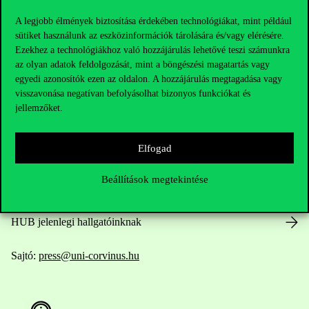
A legjobb élmények biztosítása érdekében technológiákat, mint például
sütiket használunk az eszközinformációk tárolására és/vagy elérésére.
Ezekhez a technológiákhoz való hozzájárulás lehetővé teszi számunkra
Elérhetőségek
az olyan adatok feldolgozását, mint a böngészési magatartás vagy
egyedi azonosítók ezen az oldalon. A hozzájárulás megtagadása vagy
visszavonása negatívan befolyásolhat bizonyos funkciókat és
jellemzőket.
Telefonszám:
+36 1 482 5000
Elfogad
Kérdésed van a felvételivel kapcsolatban?
Beállítások megtekintése
Oktatói elérhetőségek
HUB jelenlegi hallgatóinknak
Sajtó:
press@uni-corvinus.hu