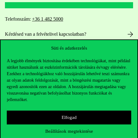
Telefonszám:
+36 1 482 5000
Kérdésed van a felvételivel kapcsolatban?
Süti és adatkezelés
Oktatói elérhetőségek
A legjobb élmények biztosítása érdekében technológiákat, mint például
HUB jelenlegi hallgatóinknak
sütiket használunk az eszközinformációk tárolására és/vagy elérésére.
Ezekhez a technológiákhoz való hozzájárulás lehetővé teszi számunkra
Sajtó:
press@uni-corvinus.hu
az olyan adatok feldolgozását, mint a böngészési magatartás vagy
egyedi azonosítók ezen az oldalon. A hozzájárulás megtagadása vagy
visszavonása negatívan befolyásolhat bizonyos funkciókat és
jellemzőket.
Elfogad
Hasznos linkek
Beállítások megtekintése