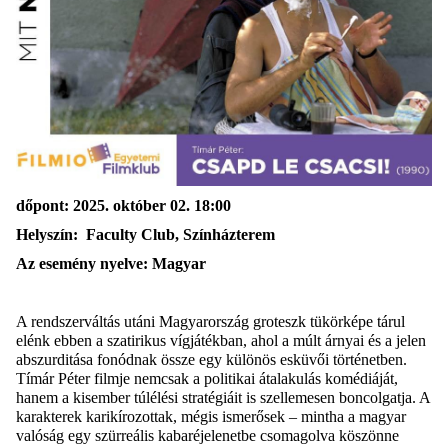
dőpont: 2025. október 02. 18:00
Helyszín
: Faculty Club, Színházterem
Az esemény nyelve
:
Magyar
A rendszerváltás utáni Magyarország groteszk tükörképe tárul
elénk ebben a szatirikus vígjátékban, ahol a múlt árnyai és a jelen
abszurditása fonódnak össze egy különös esküvői történetben.
Tímár Péter filmje nemcsak a politikai átalakulás komédiáját,
hanem a kisember túlélési stratégiáit is szellemesen boncolgatja. A
karakterek karikírozottak, mégis ismerősek – mintha a magyar
valóság egy szürreális kabaréjelenetbe csomagolva köszönne