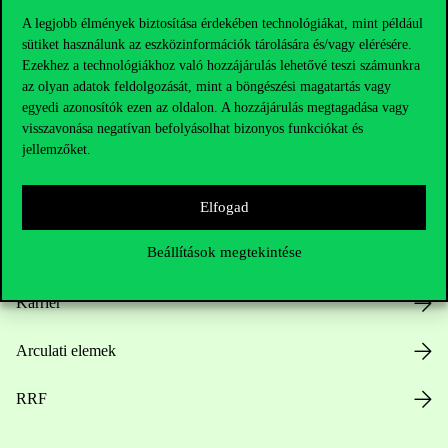
A legjobb élmények biztosítása érdekében technológiákat, mint például
sütiket használunk az eszközinformációk tárolására és/vagy elérésére.
Ezekhez a technológiákhoz való hozzájárulás lehetővé teszi számunkra
Hasznos linkek
az olyan adatok feldolgozását, mint a böngészési magatartás vagy
egyedi azonosítók ezen az oldalon. A hozzájárulás megtagadása vagy
visszavonása negatívan befolyásolhat bizonyos funkciókat és
jellemzőket.
Nyitvatartás
Házirend
Elfogad
Beállítások megtekintése
Közérdekű adatok
Karrier
Arculati elemek
RRF