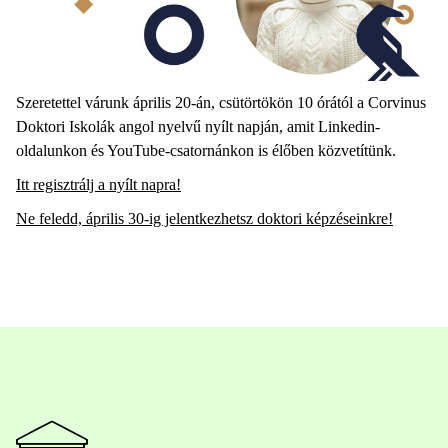
Szeretettel várunk április 20-án, csütörtökön 10 órától a Corvinus
Doktori Iskolák angol nyelvű nyílt napján, amit Linkedin-
oldalunkon és YouTube-csatornánkon is élőben közvetítünk.
Itt regisztrálj a nyílt napra!
Ne feledd, április 30-ig jelentkezhetsz doktori képzéseinkre!