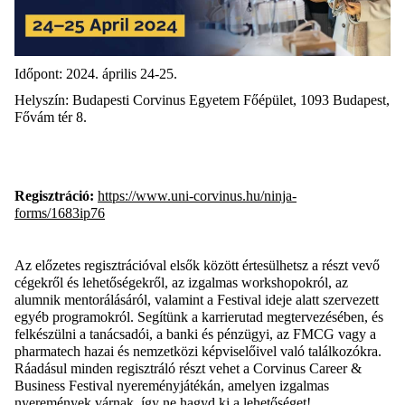
Időpont: 2024. április 24-25.
Helyszín: Budapesti Corvinus Egyetem Főépület, 1093 Budapest,
Fővám tér 8.
Regisztráció:
https://www.uni-corvinus.hu/ninja-
forms/1683ip76
Az előzetes regisztrációval elsők között értesülhetsz a részt vevő
cégekről és lehetőségekről, az izgalmas workshopokról, az
alumnik mentorálásáról, valamint a Festival ideje alatt szervezett
egyéb programokról. Segítünk a karrierutad megtervezésében, és
felkészülni a tanácsadói, a banki és pénzügyi, az FMCG vagy a
pharmatech hazai és nemzetközi képviselőivel való találkozókra.
Ráadásul minden regisztráló részt vehet a Corvinus Career &
Business Festival nyereményjátékán, amelyen izgalmas
nyeremények várnak, így ne hagyd ki a lehetőséget!