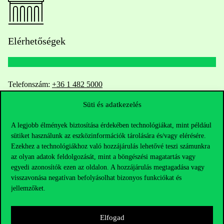
Elérhetőségek
Telefonszám:
+36 1 482 5000
Süti és adatkezelés
Kérdésed van a felvételivel kapcsolatban?
A legjobb élmények biztosítása érdekében technológiákat, mint például
Oktatói elérhetőségek
sütiket használunk az eszközinformációk tárolására és/vagy elérésére.
Ezekhez a technológiákhoz való hozzájárulás lehetővé teszi számunkra
HUB jelenlegi hallgatóinknak
az olyan adatok feldolgozását, mint a böngészési magatartás vagy
egyedi azonosítók ezen az oldalon. A hozzájárulás megtagadása vagy
visszavonása negatívan befolyásolhat bizonyos funkciókat és
Sajtó:
press@uni-corvinus.hu
jellemzőket.
Elfogad