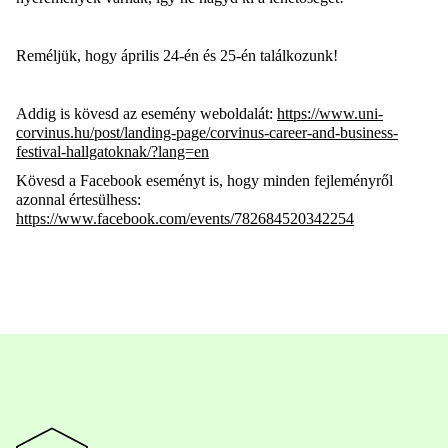
Reméljük, hogy április 24-én és 25-én találkozunk!
Addig is kövesd az esemény weboldalát:
https://www.uni-
corvinus.hu/post/landing-page/corvinus-career-and-business-
festival-hallgatoknak/?lang=en
Kövesd a Facebook eseményt is, hogy minden fejleményről
azonnal értesülhess:
https://www.facebook.com/events/782684520342254