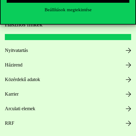
Beállítások megtekintése
Hasznos linkek
Nyitvatartás
Házirend
Közérdekű adatok
Karrier
Arculati elemek
RRF