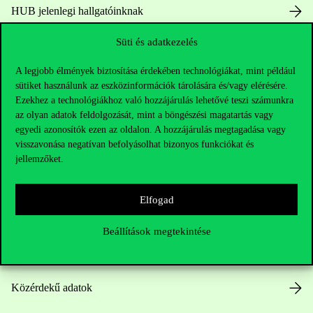
HUB jelenlegi hallgatóinknak
Süti és adatkezelés
Sajtó:
press@uni-corvinus.hu
A legjobb élmények biztosítása érdekében technológiákat, mint például
sütiket használunk az eszközinformációk tárolására és/vagy elérésére.
Ezekhez a technológiákhoz való hozzájárulás lehetővé teszi számunkra
az olyan adatok feldolgozását, mint a böngészési magatartás vagy
egyedi azonosítók ezen az oldalon. A hozzájárulás megtagadása vagy
visszavonása negatívan befolyásolhat bizonyos funkciókat és
Hasznos linkek
jellemzőket.
Elfogad
Nyitvatartás
Beállítások megtekintése
Házirend
Közérdekű adatok