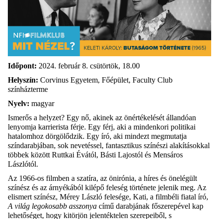
Időpont:
2024. február 8. csütörtök, 18.00
Helyszín:
Corvinus Egyetem, Főépület, Faculty Club
színházterme
Nyelv:
magyar
Ismerős a helyzet? Egy nő, akinek az önértékelését állandóan
lenyomja karrierista férje. Egy férj, aki a mindenkori politikai
hatalomhoz dörgölődzik. Egy író, aki mindezt megmutatja
színdarabjában, sok nevetéssel, fantasztikus színészi alakításokkal
többek között Ruttkai Évától, Básti Lajostól és Mensáros
Lászlótól.
Az 1966-os filmben a szatíra, az önirónia, a híres és önelégült
színész és az árnyékából kilépő feleség története jelenik meg. Az
elismert színész, Mérey László felesége, Kati, a filmbéli fiatal író,
A világ legokosabb asszonya
című darabjának főszerepével kap
lehetőséget, hogy kitörjön jelentéktelen szerepeiből, s