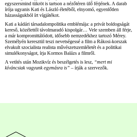
egyszersmind tükröt is tartson a nézőtéren ülő férjének. A darab
írója ugyanis Kati és László életéből, elnyomó, egyenlőtlen
házasságukból írt vígjátékot.
Kati a kádári társadalompolitika emblémája: a privát boldogságát
kereső, közélettől távolmaradó kispolgár… Vele szemben áll férje,
a már kompromittálódott, idősebb nemzedékhez tartozó Mérey.
Személyén keresztül teszi nevetségessé a film a Rákosi-korszak
elvakult szocialista realista művészetszemléletét és a politikai
simulékonyságot, írja Kormos Balázs a filmről.
A vetítés után Mozikvíz és beszélgetés is lesz,
“mert mi
kíváncsiak vagyunk egymásra is”
– írják a szervezők.