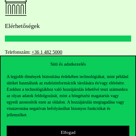
Elérhetőségek
Telefonszám:
+36 1 482 5000
Süti és adatkezelés
Kérdésed van a felvételivel kapcsolatban?
A legjobb élmények biztosítása érdekében technológiákat, mint például
Oktatói elérhetőségek
sütiket használunk az eszközinformációk tárolására és/vagy elérésére.
Ezekhez a technológiákhoz való hozzájárulás lehetővé teszi számunkra
az olyan adatok feldolgozását, mint a böngészési magatartás vagy
HUB jelenlegi hallgatóinknak
egyedi azonosítók ezen az oldalon. A hozzájárulás megtagadása vagy
visszavonása negatívan befolyásolhat bizonyos funkciókat és
Sajtó:
press@uni-corvinus.hu
jellemzőket.
Elfogad