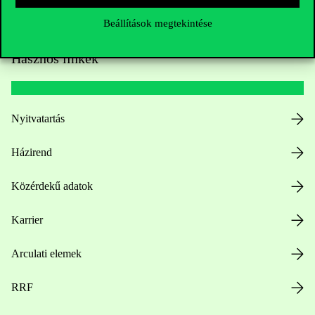
Beállítások megtekintése
Hasznos linkek
Nyitvatartás
Házirend
Közérdekű adatok
Karrier
Arculati elemek
RRF