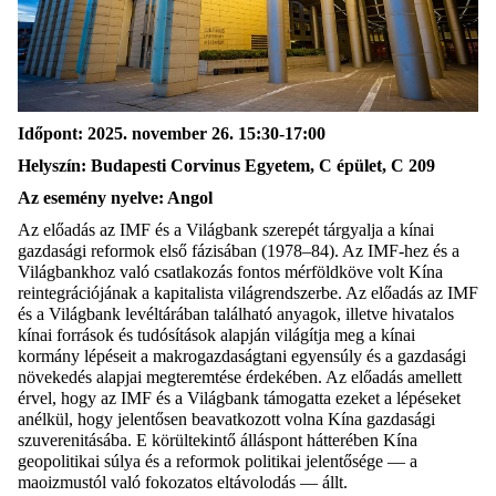
Időpont: 2025.
n
ovember 26. 15:30-17:00
Helyszín
: Budapesti Corvinus Egyetem, C épület, C 209
Az
esemény
nyelve: Angol
Az előadás az IMF és a Világbank szerepét tárgyalja a kínai
gazdasági reformok első fázisában (1978–84). Az IMF-hez és a
Világbankhoz való csatlakozás fontos mérföldköve volt Kína
reintegrációjának
a kapitalista világrendszerbe. Az előadás az IMF
és a Világbank levéltárában található anyagok, illetve hivatalos
kínai források és tudósítások alapján világítja meg a kínai
kormány lépéseit a makrogazdaságtani egyensúly és a gazdasági
növekedés alapjai megteremtése érdekében. Az előadás amellett
érvel, hogy az IMF
és
a Világbank támogatta ezeket a lépéseket
anélkül, hogy jelentősen beavatkozott volna Kína gazdasági
szuverenitásába. E körültekintő álláspont hátterében Kína
geopolitikai súlya és a reformok politikai jelentősége — a
maoizmustól
való fokozatos eltávolodás — állt.