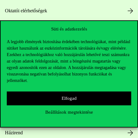
Oktatói elérhetőségek
HUB jelenlegi hallgatóinknak
Süti és adatkezelés
Sajtó:
press@uni-corvinus.hu
A legjobb élmények biztosítása érdekében technológiákat, mint például
sütiket használunk az eszközinformációk tárolására és/vagy elérésére.
Ezekhez a technológiákhoz való hozzájárulás lehetővé teszi számunkra
az olyan adatok feldolgozását, mint a böngészési magatartás vagy
egyedi azonosítók ezen az oldalon. A hozzájárulás megtagadása vagy
visszavonása negatívan befolyásolhat bizonyos funkciókat és
jellemzőket.
Hasznos linkek
Elfogad
Beállítások megtekintése
Nyitvatartás
Házirend